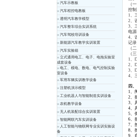
汽车示教板
（一
控制
汽车程控电教板
1、
透明汽车教学模型
2、
3、
汽车整车综合实训系统
电源
汽车驾校培训设备
4、
新能源汽车教学实训装置
记录
（二
汽车实验箱
（三
立式通用电工、电子、电拖实验室
1、
成套设备
2、
电工、模电、数电、电气控制实验
3、
室设备
4、
军用车辆实训教学设备
四、
注塑机演示模型
1、
工业机器人与智能制造实训设备
2、
3、
农机教学设备
4、
无人机装配综合实训装置
5、
6、
智能网联汽车实训设备
7、
人工智能与物联网专业实训实验设
8、
备
9、