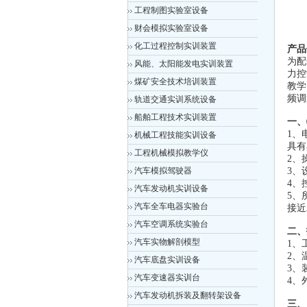
工程制图实验室设备
财会模拟实验室设备
化工过程控制实训装置
产品
为配
风能、太阳能发电实训装置
力控
煤矿安全技术培训装置
教学
频调
轨道交通实训系统设备
船舶工程技术实训装置
一、
1、
机械工程技能实训设备
具有
工程机械模拟教学仪
2、
汽车模拟驾驶器
3、
4、
汽车发动机实训设备
5、
汽车全车电器实验台
接近
汽车空调系统实验台
二、
汽车实物解剖模型
1、
2、
汽车底盘实训设备
3、
汽车变速器实训台
4、
汽车发动机拆装及翻转架设备
三、