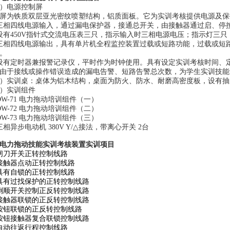
）电源控制屏
屏为铁质双层亚光密纹喷塑结构，铝质面板。它为实训考核提供电源及保
三相四线电源输入，通过漏电保护器，接通总开关，由接触器通过启、停
设有450V指针式交流电压表三只，指示输入时三相电源电压；指示灯三
三相四线电源输出，具有单片机全程监控装置过载或短路功能，过载或短
。
设有定时器兼报警记录仪，平时作为时钟使用。具有设定实训考核时间、
由于接线或操作错误造成的漏电告警、短路告警总次数，为学生实训技能
）实训桌：桌体为铝木结构，桌面为防火、防水、耐磨高密度板，设有抽
）实训组件
DW-71 电力拖动培训组件（一）
DW-72 电力拖动培训组件（二）
DW-73 电力拖动培训组件（三）
三相异步电动机 380V Y/△接法，带离心开关 2台
电力拖动技能实训考核装置
实训项目
闸刀开关正转控制线路
接触器点动正转控制线路
具有自锁的正转控制线路
具有过找保护的正转控制线路
倒顺开关控制正反转控制线路
接触器联锁的正反转控制线路
按钮联锁的正反转控制线路
按钮接触器复合联锁控制线路
自动往返行程控制线路