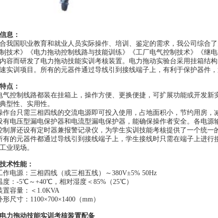
信息：
合我国职业教育和就业人员实际操作、培训、鉴定的需求，我公司综合了
制技术》《电力拖动控制线路与技能训练》《工厂电气控制技术》《继电
内容而研发了电力拖动技能实训考核装置。电力拖动实验台采用挂箱结构
速实训项目。所有的元器件通过导线引到接线端子上，有利于保护器件，
特点：
电气控制线路都装在挂箱上，操作方便、更换便捷，可扩展功能或开发新实
典型性、实用性。
操作台只需三相四线的交流电源即可投入使用，占地面积小，节约用房，
设有电压型漏电保护器和电流型漏电保护器，能确保操作者安全。各电源
控制屏还设有定时器兼报警记录仪，为学生实训技能考核提供了一个统一
所有的元器件都通过导线引到接线端子上，学生接线时只需在端子上进行
工业现场。
技术性能：
工作电源：三相四线（或三相五线）～380V±5% 50Hz
温度：-5℃～+40℃，相对湿度＜85%（25℃）
装置容量：＜1.0KVA
外形尺寸：1100×700×1400（mm）
电力拖动技能实训考核装置
配备