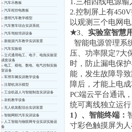
1.三相四线电源
汽车示教板
2.控制屏上有45
汽车程控电教板
透明汽车教学模型
以观测三个电网电
汽车整车综合实训系统
★
3、
实验室
智
慧
汽车驾校培训设备
智能电源管理系
新能源汽车教学实训装置
汽车实验箱
压、功率限定7大
立式通用电工、电子、电拖实验室
成套设备
时，防止漏电保护
电工、模电、数电、电气控制实验
室设备
能，发生故障导致
军用车辆实训教学设备
障后，才能上电成
注塑机演示模型
工业机器人与智能制造实训设备
PC端云平台通讯
农机教学设备
统可离线独立运行
无人机装配综合实训装置
1
）
、智能终端：
智能网联汽车实训设备
人工智能与物联网专业实训实验设
寸彩色触摸屏为人
备