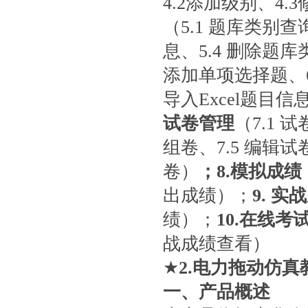
4.2添加级别、4.
（5.1 题库类别查
息、5.4 删除题
添加单项选择题、6.
导入Excel题目信
试卷管理
（7.1 
组卷、7.5 编辑试卷
卷）
；
8.模拟成绩
出成绩）；
9. 实
绩）；
10.在线考
战成绩查看）
★
2
.
电力拖动仿真
一、产品概述