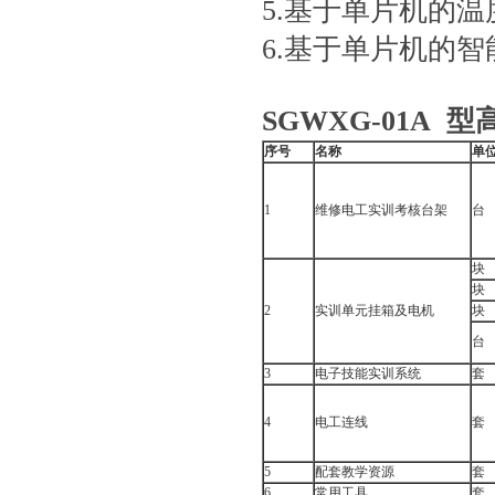
5.基于单片机的
6.基于单片机的
SG
W
XG
-01A
型
序号
名称
单
1
维修电工实训考核台架
台
块
块
2
实训单元挂箱及电机
块
台
3
电子技能实训系统
套
4
电工连线
套
5
配套教学资源
套
6
常用工具
套