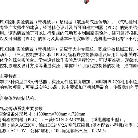
PLC控制实验装置（带机械手）是根据《液压与气压传动》、《气动控
专业广大师生的建议，经过精心设计及与可编程控制器（PLC）的完美结
用。该系装置除了可以进行常规的气动基本制回路实验外，还可进行模拟
以及可编器（PLC）的学习及其基本应用实验等，是机电一体化专业不可
PLC控制实验装置（带机械手）适应于大中专院校、职业学校机械工程
动》、《气动控制技术》和《PLC可编程序控制器原理及应用》等相关
体化的综合实验台。学生通过操作实验及课程设计，可以更准确、形象地
控制原理及设计方法等通过实验，掌握PLC可编程控制器的功能，控制原
主要特点：
加了
5种类型共8只传感器，实验元件也有所增加，同时将PLC的利用率
的实验项目，可完成实验3 6课，其主要添加了机械手副台，使得我们的
。
台整体为钢制结构
。
气动传动系统主要参数：
实验设备外形尺寸：1500mm×700mm×1720mm
可编程控制器（PLC）：三菱FX1N-40MR主机，（继电器输出型）。
电源：输入AC220V，输出DC24V/2A 空气压缩机 (基本配置小型机)功率：3
电源：AC220V 公称1容积：10L 额定输出气压：0.7MPa