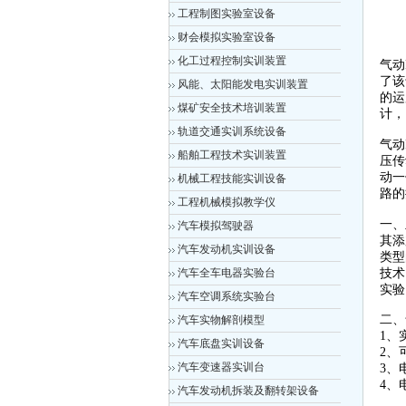
工程制图实验室设备
财会模拟实验室设备
化工过程控制实训装置
气动
了该
风能、太阳能发电实训装置
的运
煤矿安全技术培训装置
计，
轨道交通实训系统设备
气动
船舶工程技术实训装置
压传
动一
机械工程技能实训设备
路的
工程机械模拟教学仪
一、
汽车模拟驾驶器
其添
汽车发动机实训设备
类型
汽车全车电器实验台
技术
实验
汽车空调系统实验台
二、
汽车实物解剖模型
1、
汽车底盘实训设备
2、
汽车变速器实训台
3、
4、
汽车发动机拆装及翻转架设备