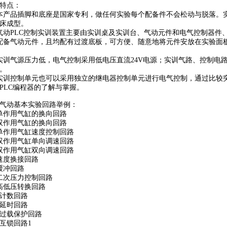
特点：
本产品插脚和底座是国家专利，做任何实验每个配备件不会松动与脱落。
床成型。
气动PLC控制实训装置主要由实训桌及实训台、气动元件和电气控制器件
配备气动元件，且均配有过渡底板，可方便、随意地将元件安放在实验面
实训气源压力低，电气控制采用低电压直流24V电源；实训气路、控制电
。
实训控制单元也可以采用独立的继电器控制单元进行电气控制，通过比较突
PLC编程器的了解与掌握。
气动基本实验回路举例：
单作用气缸的换向回路
、双作用气缸的换向回路
、单作用气缸速度控制回路
、双作用气缸单向调速回路
、双作用气缸双向调速回路
、速度换接回路
、缓冲回路
、二次压力控制回路
、高低压转换回路
、计数回路
、延时回路
、过载保护回路
3、互锁回路1