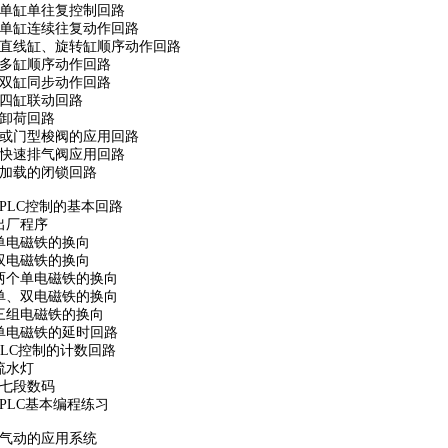
4、单缸单往复控制回路
5、单缸连续往复动作回路
6、直线缸、旋转缸顺序动作回路
7、多缸顺序动作回路
8、双缸同步动作回路
9、四缸联动回路
0、卸荷回路
1、或门型梭阀的应用回路
、快速排气阀应用回路
、加载的闭锁回路
PLC控制的基本回路
出厂程序
单电磁铁的换向
双电磁铁的换向
两个单电磁铁的换向
单、双电磁铁的换向
三组电磁铁的换向
单电磁铁的延时回路
PLC控制的计数回路
流水灯
、七段数码
、PLC基本编程练习
气动的应用系统