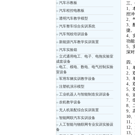
汽车示教板
三、
1、
汽车程控电教板
控冲
透明汽车教学模型
2、
3、
汽车整车综合实训系统
捷。
汽车驾校培训设备
4、
功能
新能源汽车教学实训装置
5、
汽车实验箱
深对
立式通用电工、电子、电拖实验室
成套设备
四、
电工、模电、数电、电气控制实验
1、
室设备
2
3
军用车辆实训教学设备
4
注塑机演示模型
5
工业机器人与智能制造实训设备
6
7
农机教学设备
8
无人机装配综合实训装置
9
10
智能网联汽车实训设备
11
人工智能与物联网专业实训实验设
12
备
1