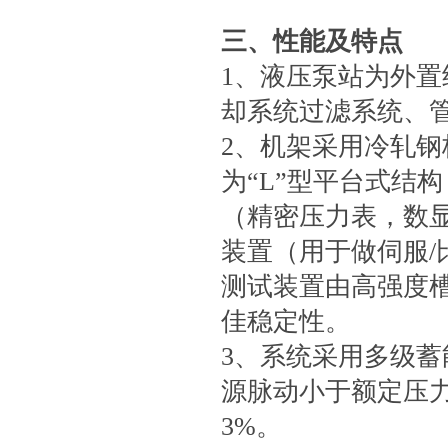
三、性能及特点
1、液压泵站为外
却系统过滤系统、
2、机架采用冷轧
为“L”型平台式结
（精密压力表，数
装置（用于做伺服/
测试装置由高强度
佳稳定性。
3、系统采用多级
源脉动小于额定压力
3%。