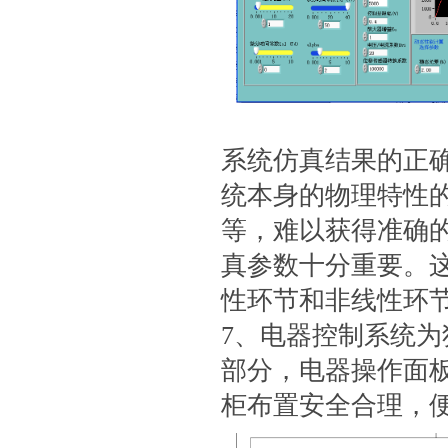
系统仿真结果的正
统本身的物理特性
等，难以获得准确
真参数十分重要。这里
性环节和非线性环
7、电器控制系统
部分，电器操作面
柜布置安全合理，