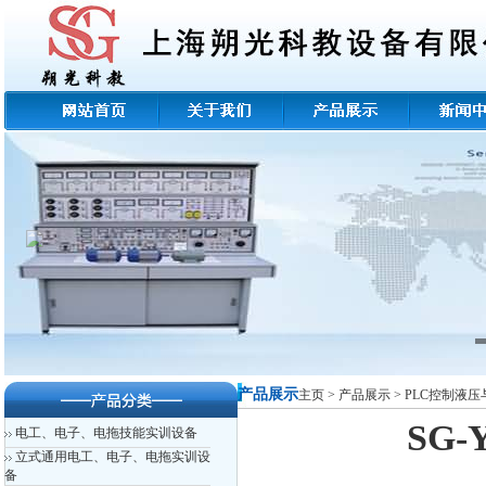
产品展示
主页
>
产品展示
>
PLC控制液
SG
电工、电子、电拖技能实训设备
立式通用电工、电子、电拖实训设
备