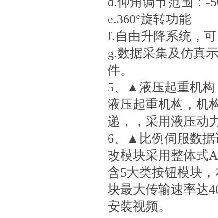
d.仰角调节范围：-50
e.360°旋转功能
f.自由升降系统，
g.数据采集及仿真
件。
5、▲液压起重机构
液压起重机构，机
递，，采用液压动
6、▲比例伺服数据
改模块采用整体式A
含5大类按钮模块
块最大传输速率达4
安装视频。