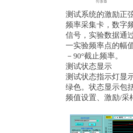
测试系统的激励正
频率采集卡，数字
信号，实验数据通
一实验频率点的幅值
－90°截止频率。
测试状态显示
测试状态指示灯显
绿色。状态显示包
频值设置、激励/采