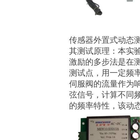
传感器外置式动态
其测试原理：本实
激励的多步法是在
测试点，用一定频
伺服阀的流量作为
弦信号，计算不同
的频率特性，该动态缸