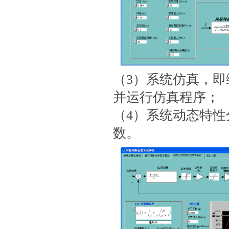
（3）系统仿真，
并运行仿真程序；
（4）系统动态特
数。