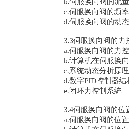
b.伺服换向阀的流
c.伺服换向阀的频
d.伺服换向阀的动
3.3伺服换向阀的
a.伺服换向阀的力
b.计算机在伺服换
c.系统动态分析原
d.数字PID控制
e.闭环力控制系统
3.4伺服换向阀的
a.伺服换向阀的位