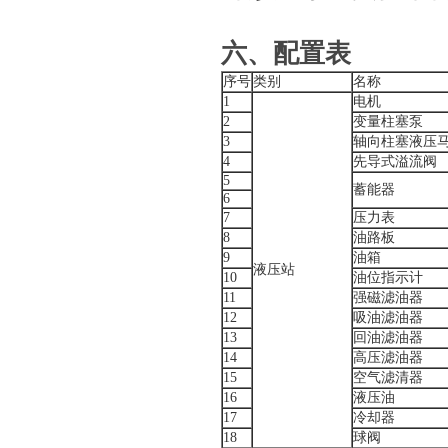
六、配置表
序号
类别
名称
1
电机
2
变量柱塞泵
3
轴向柱塞液压
4
先导式溢流阀
5
蓄能器
6
7
压力表
8
油路板
9
油箱
液压站
10
油位指示计
11
强磁滤油器
12
吸油滤油器
13
回油滤油器
14
高压滤油器
15
空气滤清器
16
液压油
17
冷却器
18
球阀