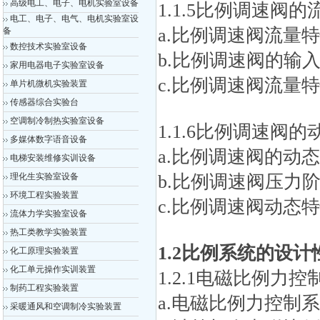
高级电工、电子、电机实验室设备
1.1.5比例调速阀
电工、电子、电气、电机实验室设
a.比例调速阀流量
备
数控技术实验室设备
b.比例调速阀的输
家用电器电子实验室设备
c.比例调速阀流量
单片机微机实验装置
传感器综合实验台
空调制冷制热实验室设备
1.1.6比例调速阀
多媒体数字语音设备
a.比例调速阀的动
电梯安装维修实训设备
理化生实验室设备
b.比例调速阀压力
环境工程实验装置
c.比例调速阀动态
流体力学实验室设备
热工类教学实验装置
1.2比例系统的设
化工原理实验装置
化工单元操作实训装置
1.2.1电磁比例力
制药工程实验装置
a.电磁比例力控制
采暖通风和空调制冷实验装置