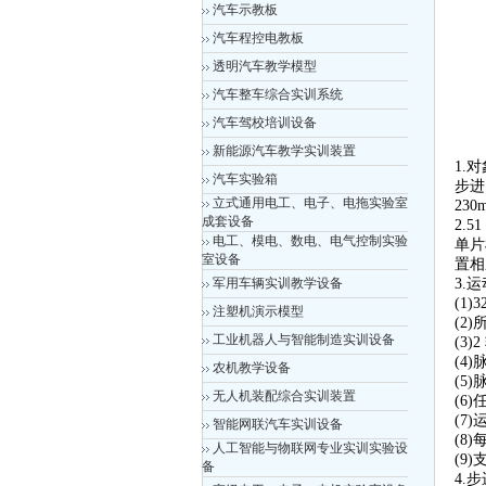
汽车示教板
汽车程控电教板
透明汽车教学模型
汽车整车综合实训系统
汽车驾校培训设备
新能源汽车教学实训装置
1.
汽车实验箱
步进
立式通用电工、电子、电拖实验室
230
成套设备
2.
电工、模电、数电、电气控制实验
单片
室设备
置相
军用车辆实训教学设备
3.
(1)
注塑机演示模型
(2
工业机器人与智能制造实训设备
(3
(4
农机教学设备
(5
无人机装配综合实训装置
(6
(7
智能网联汽车实训设备
(8
人工智能与物联网专业实训实验设
(9)
备
4.