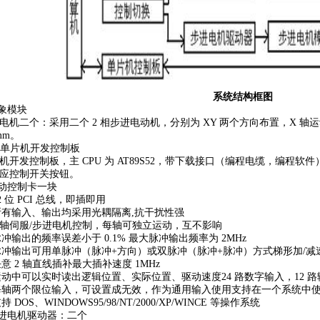
系统结构框图
对象模块
电机二个：采用二个 2 相步进电动机，分别为 XY 两个方向布置，X 轴运动
mm。
51 单片机开发控制板
机开发控制板，主 CPU 为 AT89S52，带下载接口（编程电缆，编程
应控制开关按钮。
运动控制卡一块
32 位 PCI 总线，即插即用
)所有输入、输出均采用光耦隔离,抗干扰性强
)2 轴伺服/步进电机控制，每轴可独立运动，互不影响
)脉冲输出的频率误差小于 0.1% 最大脉冲输出频率为 2MHz
)脉冲输出可用单脉冲（脉冲+方向）或双脉冲（脉冲+脉冲）方式梯形加/减
)任意 2 轴直线插补最大插补速度 1MHz
)运动中可以实时读出逻辑位置、实际位置、驱动速度24 路数字输入，12 路
)每轴两个限位输入，可设置成无效，作为通用输入使用支持在一个系统中使用
支持 DOS、WINDOWS95/98/NT/2000/XP/WINCE 等操作系统
步进电机驱动器：二个