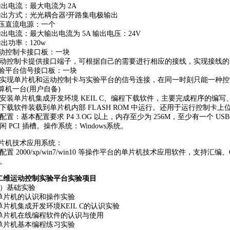
)输出电流：最大电流为 2A
)输出方式：光光耦合器²开路集电极输出
稳压直流电源：一个
)输出电流：最大输出电流为 5A 输出电压：24V
)输出功率：120w
运动控制卡接口板：一块
动控制卡提供接口端子，可根据自己的需要进行相应的接线，实现接线的
实验平台信号接口板：一块
实现单片机和运动控制卡与实验平台的信号连接，在同一时刻只能一种控
计算机一台(用户自备)
安装单片机集成开发环境 KEIL C、编程下载软件，主要完成程序的编
下载软件装载到单片机内部 FLASH ROM 中运行。还用于运行控制卡
配置：基本配置要求 P4 3.OG 以上，内存至少为 256M，至少有一个 US
闲 PCI 插槽。操作系统：Windows系统。
单片机技术应用系统：
配置 2000/xp/win7/win10 等操作平台的单片机技术应用软件，支持
。
二维运动控制实验平台实验项目
）基础实验
单片机的认识和操作实验
单片机集成开发环境KEIL C的认识实验
单片机在线编程软件的认识与使用
单片机基本编程练习实验