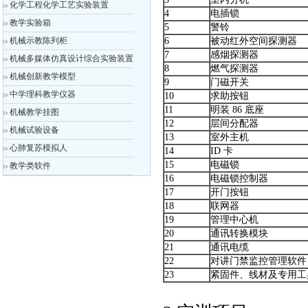
化学工程化学工艺实验装置
4
电插锁
教学实验箱
5
警铃
机械示教陈列柜
6
被动红外空间探测器
7
感烟探测器
机械多媒体仿真设计综合实验装置
8
燃气探测器
机械创新教学模型
9
门磁开关
中学理科教学仪器
10
求助按钮
11
明装 86 底座
机械教学挂图
12
层间分配器
机械试验设备
13
室外主机
心肺复苏模拟人
14
ID 卡
15
电磁锁
教学类软件
16
电磁锁控制器
17
开门按钮
18
联网器
19
管理中心机
20
通讯转换模块
21
通讯电缆
22
对讲门禁监控管理软件
23
紧固件、线材及专用工