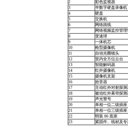
2
彩色监视器
3
半数字硬盘录像机
4
硬盘
5
交换机
6
网络跳线
7
网络视频监控管理
8
变速球
9
一体机芯
10
枪型摄像机
11
自动光圈镜头
12
室内全方位云台
13
智能解码器
14
红外摄像机
15
摄像机支架
16
拾音器
17
主动红外对射探测
18
被动红外幕帘探测
19
声光警号
20
单相一位二级插座
21
单相一位三级插座
22
明装 86 底座
23
紧固件、线材及专