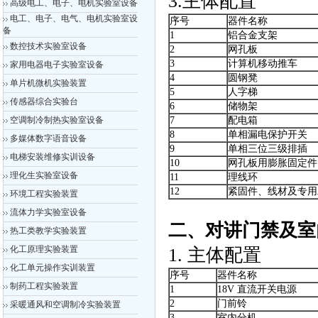
3.主体配置
高级电工、电子、电机实验室设备
电工、电子、电气、电机实验室设
序号
器件名称
备
1
铝合金支架
数控技术实验室设备
2
网孔板
3
计算机移动推车
家用电器电子实验室设备
4
圆钢凳
单片机微机实验装置
5
人字梯
传感器综合实验台
6
储物架
空调制冷制热实验室设备
7
配电箱
8
单相漏电保护开关
多媒体数字语音设备
9
单相三位三级排插
电梯安装维修实训设备
10
网孔板用膨胀固定件
理化生实验室设备
11
理线环
12
紧固件、线材及专用
环境工程实验装置
流体力学实验室设备
二、对讲门禁及室
热工类教学实验装置
化工原理实验装置
1. 主体配置
化工单元操作实训装置
序号
器件名称
制药工程实验装置
1
18V 直流开关电源
2
门前铃
采暖通风和空调制冷实验装置
3
室内分机