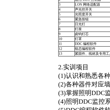
3
LON 网络适配器
4
声光控开关
5
光照度开关
6
紧急按钮
7
日光灯
8
灯座
9
卤钨灯芯
10
灯罩
11
DDC 编程软件
12
组态编程软件
13
紧固件、线材及专用工
2.实训项目
(1)认识和熟悉各
(2)各种器件对
(3)掌握照明DD
(4)照明DDC监