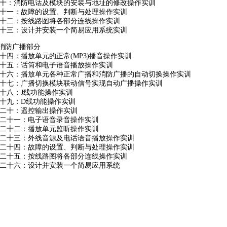
十：消防电话及模块的安装与地址的修改操作实训
十一：故障的设置、判断与处理操作实训
十二：按线路图将各部分连线操作实训
十三：设计并安装一个简易应用系统实训
 消防广播部分
十四：播放单元的正常(MP3)播音操作实训
十五：话筒和电子语音播放操作实训
十六：播放单元各种正常广播和消防广播的自动切换操作实训
十七：广播切换模块联动信号实现自动广播操作实训
十八：J线功能操作实训
十九：D线功能操作实训
二十：遥控输出操作实训
二十一：电子语音录音操作实训
二十二：播放单元监听操作实训
二十三：外线音源及电话语音播放操作实训
二十四：故障的设置、判断与处理操作实训
二十五：按线路图将各部分连线操作实训
二十六：设计并安装一个简易应用系统