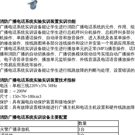
消防广播电话系统实验实训装置实训功能
广播电话系统实训设备能让学生进行消防广播电话系统的元件、作用、组
广播电话系统实训设备能让学生进行总机呼叫分机操作、总机呼叫多部分
机操作、单路通话操作、自动录音和放音操作、进入系统及各菜单操作、
的修改操作、按线路图将各部分连线操作和设计并安装一个简易应用系统
广播电话系统实训设备能让学生进行播放单元的正常(MP3)播音操作、话
播和消防广播的自动切换操作、广播切换模块联动信号实现自动广播操作
、电子语音录音操作、播放单元监听操作、外线音源及电话语音播放操作
个简易应用系统等操作。
广播电话系统实训设备能让学生进行线路故障的判断与处理、设置错误的
消防广播电话系统实验实训装置技术指标
电压：单相三线220V±5% 50Hz
容量：＜200W
寸：150×70×180cm3
保护：具有漏电自动保护装置和接地保护
设置：具有故障设置模块能进行广播主机和电话主机设置和硬件线路故障
消防广播电话系统实训设备主要配置
成
数量
3火警广播录放机
1台