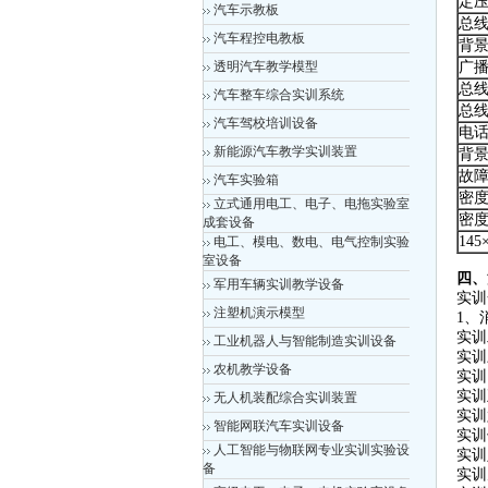
定
汽车示教板
总
汽车程控电教板
背
透明汽车教学模型
广
总
汽车整车综合实训系统
总
汽车驾校培训设备
电
新能源汽车教学实训装置
背
故
汽车实验箱
密
立式通用电工、电子、电拖实验室
密
成套设备
14
电工、模电、数电、电气控制实验
室设备
四、
军用车辆实训教学设备
实训
注塑机演示模型
1、
实训
工业机器人与智能制造实训设备
实训
农机教学设备
实训
实训
无人机装配综合实训装置
实训
智能网联汽车实训设备
实训
人工智能与物联网专业实训实验设
实训
备
实训