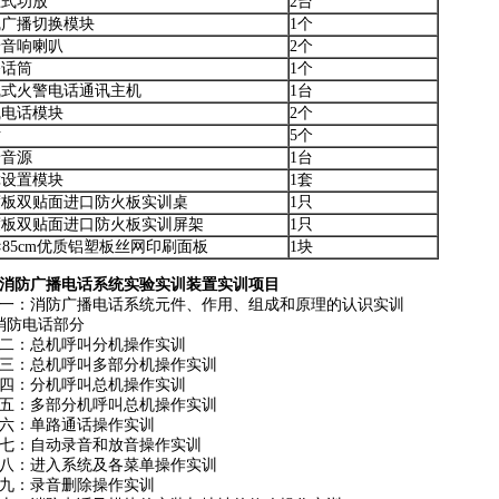
压式功放
2台
线广播切换模块
1个
景音响喇叭
2个
播话筒
1个
线式火警电话通讯主机
1台
线电话模块
2个
话
5个
景音源
1台
障设置模块
1套
度板双贴面进口防火板实训桌
1只
度板双贴面进口防火板实训屏架
1只
5×85cm优质铝塑板丝网印刷面板
1块
消防广播电话系统实验实训装置实训项目
一：消防广播电话系统元件、作用、组成和原理的认识实训
消防电话部分
二：总机呼叫分机操作实训
三：总机呼叫多部分机操作实训
四：分机呼叫总机操作实训
五：多部分机呼叫总机操作实训
六：单路通话操作实训
七：自动录音和放音操作实训
八：进入系统及各菜单操作实训
九：录音删除操作实训