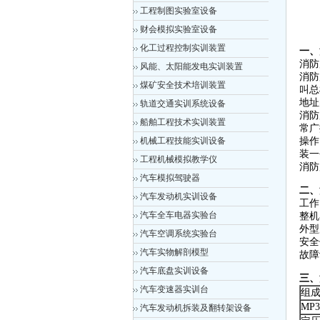
工程制图实验室设备
财会模拟实验室设备
化工过程控制实训装置
一、
消防
风能、太阳能发电实训装置
消防
煤矿安全技术培训装置
叫总
地址
轨道交通实训系统设备
消防
船舶工程技术实训装置
常广
机械工程技能实训设备
操作
装一
工程机械模拟教学仪
消防
汽车模拟驾驶器
二、
汽车发动机实训设备
工作
汽车全车电器实验台
整机
外型尺
汽车空调系统实验台
安全
汽车实物解剖模型
故障
汽车底盘实训设备
三、
汽车变速器实训台
组
MP
汽车发动机拆装及翻转架设备