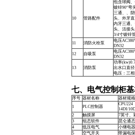
包含球阀、
镀锌90°
三通、、阴
10
管路配件
头、外牙直
内牙三通、
头、活接头
3/4寸镀锌
电压AC380
11
消防火栓泵
DN32
电压AC38
12
自吸泵
DN32
功率(kw)0
13
消防泵
出水口直径11/
电压：三相为
七、电气控制柜基
序号
器材名称
器材规
CPU224
1
PLC控制器
14DI/10
2
触摸屏
7英寸、
3
组态软件
昆仑通
4
低压电气
小继电
5
空气开关
带漏电