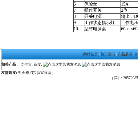
6
保险丝
15A
7
操作开关
2位
8
开关电源
输出：DC
9
工作状态指示灯
工作电压
10
型材电脑桌
60cm×60
网站首页
|
关于我们
|
产品展示
|
相关产品：
支付宝
,
百度
,
友情链接:
财会模拟实验室设备
,
邮箱：28572985