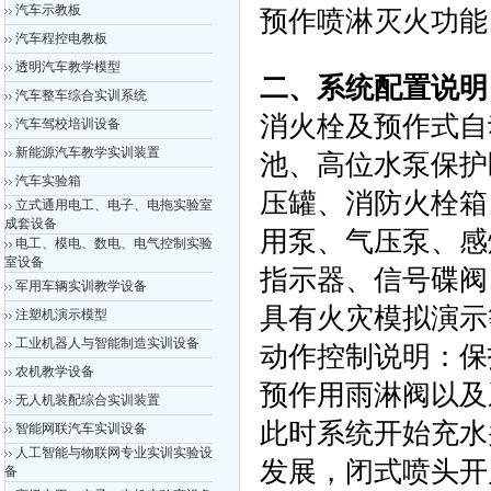
汽车示教板
预作喷淋灭火功能
汽车程控电教板
透明汽车教学模型
二、系统配置说明
汽车整车综合实训系统
消火栓及预作式自
汽车驾校培训设备
新能源汽车教学实训装置
池、高位水泵保护
汽车实验箱
压罐、消防火栓箱
立式通用电工、电子、电拖实验室
成套设备
用泵、气压泵、感
电工、模电、数电、电气控制实验
室设备
指示器、信号碟阀
军用车辆实训教学设备
具有火灾模拟演示
注塑机演示模型
工业机器人与智能制造实训设备
动作控制说明：保
农机教学设备
预作用雨淋阀以及
无人机装配综合实训装置
此时系统开始充水
智能网联汽车实训设备
人工智能与物联网专业实训实验设
发展，闭式喷头开
备