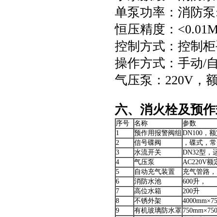
单泵功率：消防泵:0.
恒压精度：<0.01M
控制方式：控制柜
操作方式：手动/
气压泵：220V，额
六、消火栓及预作
序号
名称
参数
1
预作用报警阀组
DN100，
2
信号碟阀
，碟式，常开
3
水流开关
DN32型，
4
气压泵
AC220V额
5
自动充气装置
充气管路，
6
消防水池
600升，
7
高位水箱
200升
8
不锈外架
4000mm×
9
有机玻璃防水罩
750mm×7