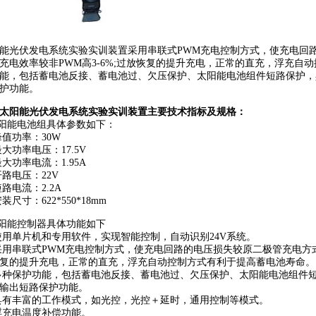
能光伏发电系统实验实训装置采用串联式PWM充电控制方式，使充电回
充电效率较非PWM高3-6%;过放恢复的提升充电，正常的直充，浮充自
能，包括蓄电池反接、蓄电池过、欠压保护、太阳能电池组件短路保护，
护功能。
太阳能光伏发电系统实验实训装置主要技术指标及规格：
太阳能电池组具体参数如下：
峰值功率：30W
最大功率电压：17.5V
最大功率电流：1.95A
开路电压：22V
短路电流：2.2A
装尺寸：622*550*18mm
太阳能控制器具体功能如下
使用单片机和专用软件，实现智能控制，自动识别24V系统。
采用串联式PWM充电控制方式，使充电回路的电压损失较原二极管充电方式
复的提升充电，正常的直充，浮充自动控制方式有利于提高蓄电池寿命。
多种保护功能，包括蓄电池反接、蓄电池过、欠压保护、太阳能电池组件
输出短路保护功能。
具有丰富的工作模式，如光控，光控＋延时，通用控制等模式。
浮充电温度补偿功能。