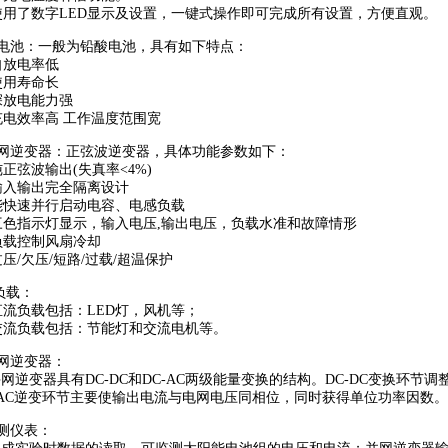
使用了数字LED显示及设置，一键式操作即可完成所有设置，方便直观。
蓄电池：一般为铅酸电池，具有如下特点：
自放电率低
使用寿命长
深放电能力强
充电效率高 工作温度范围宽
离网逆变器：正弦波逆变器，具体功能参数如下：
纯正弦波输出(失真率<4%)
输入输出完全隔离设计
能快速并行启动电容、电感负载
三色指示灯显示，输入电压,输出电压，负载水准和故障情形
负载控制风扇冷却
过压/欠压/短路/过载/超温保护
负载：
直流负载包括：LED灯，风机等；
交流负载包括：节能灯和交流电机等。
并网逆变器：
逆变器具有DC-DC和DC-AC两级能量变换的结构。DC-DC变换环节
-AC逆变环节主要使输出电流与电网电压同相位，同时获得单位功率因数。
监测仪表：