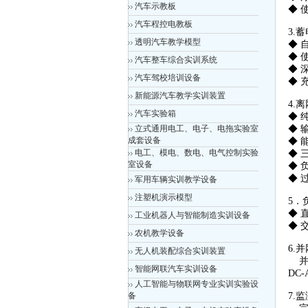
汽车示教板
◆ 
汽车程控电教板
3.
透明汽车教学模型
◆ 
◆ 
汽车整车综合实训系统
◆ 
汽车驾校培训设备
◆ 
新能源汽车教学实训装置
4.
汽车实验箱
◆ 
立式通用电工、电子、电拖实验室
◆ 
成套设备
◆ 
电工、模电、数电、电气控制实验
◆ 
室设备
◆ 
◆ 
军用车辆实训教学设备
注塑机演示模型
5．
◆ 
工业机器人与智能制造实训设备
◆ 
农机教学设备
6.
无人机装配综合实训装置
并网
智能网联汽车实训设备
DC
人工智能与物联网专业实训实验设
备
7.