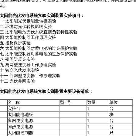
实验时数据的读取，可监测太阳能电池组的电压和电流；并网逆变器输
流。
太阳能光伏发电系统实验实训装置实验项目：
一 太阳能光伏板能量转换实验
二 环境对光伏转换影响实验
三 太阳能电池光伏系统直接负载特性实验
四 太阳能控制器工作原理实验
五 接反保护实验
六 太阳能控制器对蓄电池的过充保护实验
七 太阳能控制器对蓄电池的过放保护实验
八 夜间防反充实验
九 离网型逆变器工作原理实验
十 独立光伏发电实验
十一 并网型逆变器工作原理实验
十二 光伏并网实验
太阳能光伏发电系统实验实训装置主要设备清单：
号
名 称
型 号
数量
单位
实验台
1
台
太阳能电池板
1
块
离网逆变电源
1
台
同步逆变电源
1
台
太阳能控制器
1
只