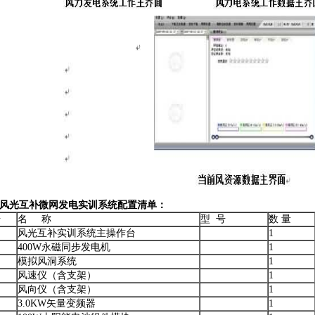
风光互补微网发电实训系统
配置清单：
号
名 称
型 号
数 量
风光互补实训系统主操作台
1
400W永磁同步发电机
1
模拟风洞系统
1
风速仪（含支架）
1
风向仪（含支架）
1
3.0KW矢量变频器
1