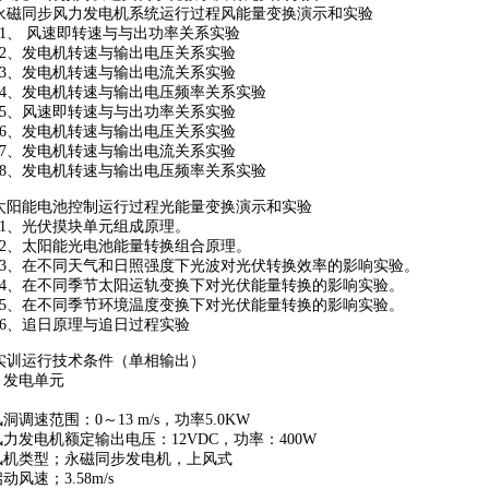
永磁同步风力发电机系统运行过程风能量变换演示和实验
1、 风速即转速与与出功率关系实验
2、发电机转速与输出电压关系实验
3、发电机转速与输出电流关系实验
4、发电机转速与输出电压频率关系实验
5、风速即转速与与出功率关系实验
6、发电机转速与输出电压关系实验
7、发电机转速与输出电流关系实验
8、发电机转速与输出电压频率关系实验
太阳能电池控制运行过程光能量变换演示和实验
1、光伏摸块单元组成原理。
2、太阳能光电池能量转换组合原理。
3、在不同天气和日照强度下光波对光伏转换效率的影响实验。
4、在不同季节太阳运轨变换下对光伏能量转换的影响实验。
5、在不同季节环境温度变换下对光伏能量转换的影响实验。
6、追日原理与追日过程实验
实训运行技术条件（单相输出）
1、发电单元
风洞调速范围：0～13 m/s，功率5.0KW
风力发电机额定输出电压：12VDC，功率：400W
风机类型；永磁同步发电机，上风式
动风速；3.58m/s