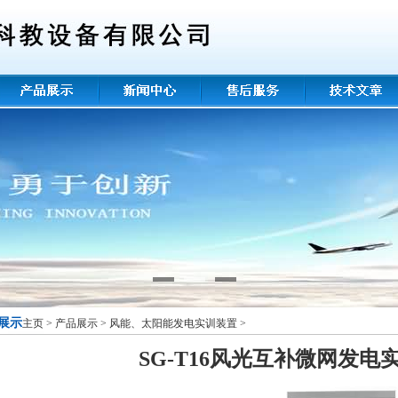
展示
主页
>
产品展示
>
风能、太阳能发电实训装置
>
SG-T16风光互补微网发电