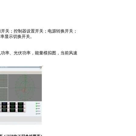
电源开关；控制器设置开关；电源转换开关；
/功率显示切换开关。
机功率、光伏功率，能量模拟图，当前风速