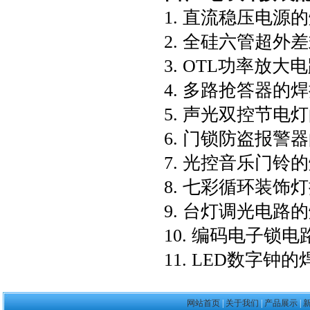
1. 直流稳压电源
2. 全硅六管超
3. OTL功率放
4. 多路抢答器的
5. 声光双控节电
6. 门锁防盗报警
7. 光控音乐门铃
8. 七彩循环装饰
9. 台灯调光电路
10. 编码电子锁
11. LED数字钟
网站首页
|
关于我们
|
产品展示
|