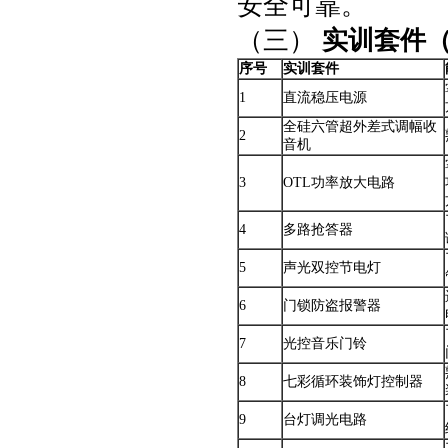
安全可靠。
（三）
实训套件
（
序号
实训套件
1
直流稳压电源
全硅六管超外差式调幅收
2
音机
3
OTL功率放大电路
4
多路抢答器
5
声光双控节电灯
6
门锁防盗报警器
7
光控音乐门铃
8
七彩循环装饰灯控制器
9
台灯调光电路