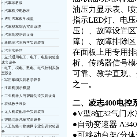
汽车示教板
油压力显示表、喷
汽车程控电教板
指示LED灯、电
透明汽车教学模型
汽车整车综合实训系统
压）、故障设置区
汽车驾校培训设备
障）、故障排除区
新能源汽车教学实训装置
在面板上用专用排故
汽车实验箱
立式通用电工、电子、电拖实验室
析、传感器信号模
成套设备
电工、模电、数电、电气控制实验
可靠、教学直观、
室设备
军用车辆实训教学设备
之一。
注塑机演示模型
工业机器人与智能制造实训设备
二、凌志400电
农机教学设备
●V型8缸32气门水
无人机装配综合实训装置
智能网联汽车实训设备
●自动变速器 A34
人工智能与物联网专业实训实验设
备
●可移动台架(分体式+