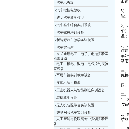
加简
汽车示教板
汽车程控电教板
5）
能。
透明汽车教学模型
汽车整车综合实训系统
6）
个）
汽车驾校培训设备
盘；
新能源汽车教学实训装置
7）
汽车实验箱
作原
立式通用电工、电子、电拖实验室
车O
成套设备
动
电工、模电、数电、电气控制实验
室设备
三）
军用车辆实训教学设备
现快
注塑机演示模型
四）
工业机器人与智能制造实训设备
二、
农机教学设备
1、
50
无人机装配综合实训装置
智能网联汽车实训设备
2、
人工智能与物联网专业实训实验设
结构
备