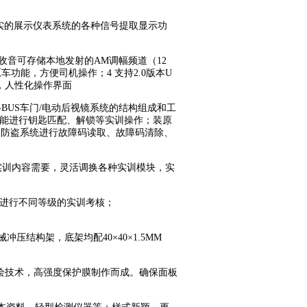
实的展示仪表系统的各种信号提取显示功
2 收音可存储本地发射的AM调幅频道（12
功能，方便司机操作；4 支持2.0版本U
化，人性化操作界面
BUS车门/电动后视镜系统的结构组成和工
能进行钥匙匹配、解锁等实训操作；装原
统、防盗系统进行故障码读取、故障码清除、
实训内容需要，灵活调换各种实训模块，实
进行不同等级的实训考核；
冲压结构架，底架均配40×40×1.5MM
喷绘技术，高强度保护膜制作而成。确保面板