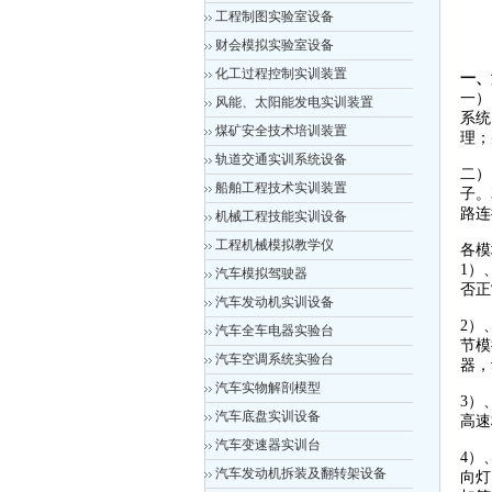
工程制图实验室设备
财会模拟实验室设备
化工过程控制实训装置
一、
一）
风能、太阳能发电实训装置
系统
煤矿安全技术培训装置
理；
轨道交通实训系统设备
二）
船舶工程技术实训装置
子。
路连
机械工程技能实训设备
工程机械模拟教学仪
各模
1）
汽车模拟驾驶器
否正
汽车发动机实训设备
2）
汽车全车电器实验台
节模
汽车空调系统实验台
器，
汽车实物解剖模型
3）
汽车底盘实训设备
高速
汽车变速器实训台
4）
汽车发动机拆装及翻转架设备
向灯