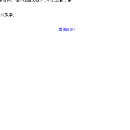
置课本资料、轻型检测仪器等；样式新颖，更
动式教学。
返回顶部 ↑