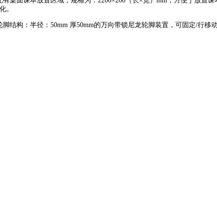
配有桌面课本放置区域，规格为：2200×200（长×宽）mm，方便于放
化。
轮脚结构：半径：50mm 厚50mm的万向带锁尼龙轮脚装置，可固定/行移