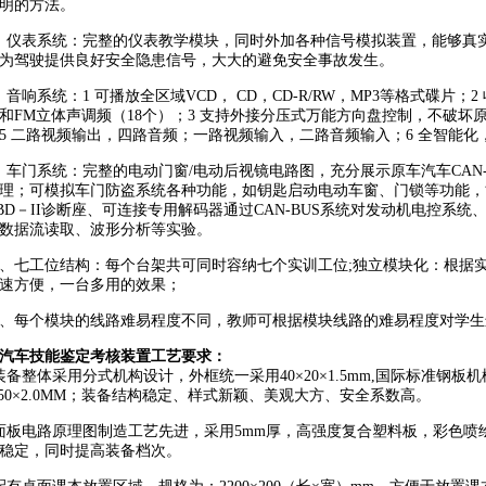
明的方法。
、仪表系统：完整的仪表教学模块，同时外加各种信号模拟装置，能够真
为驾驶提供良好安全隐患信号，大大的避免安全事故发生。
、音响系统：1 可播放全区域VCD， CD，CD-R/RW，MP3等格式碟片；
和FM立体声调频（18个）；3 支持外接分压式万能方向盘控制，不破坏原车
5 二路视频输出，四路音频；一路视频输入，二路音频输入；6 全智能
、车门系统：完整的电动门窗/电动后视镜电路图，充分展示原车汽车CAN-
理；可模拟车门防盗系统各种功能，如钥匙启动电动车窗、门锁等功能，
BD－II诊断座、可连接专用解码器通过CAN-BUS系统对发动机电控系
态数据流读取、波形分析等实验。
、七工位结构：每个台架共可同时容纳七个实训工位;独立模块化：根据
速方便，一台多用的效果；
、每个模块的线路难易程度不同，教师可根据模块线路的难易程度对学生
汽车技能鉴定考核装置工艺要求：
装备整体采用分式机构设计，外框统一采用40×20×1.5mm,国际标准钢板机械
×50×2.0MM；装备结构稳定、样式新颖、美观大方、安全系数高。
面板电路原理图制造工艺先进，采用5mm厚，高强度复合塑料板，彩色
稳定，同时提高装备档次。