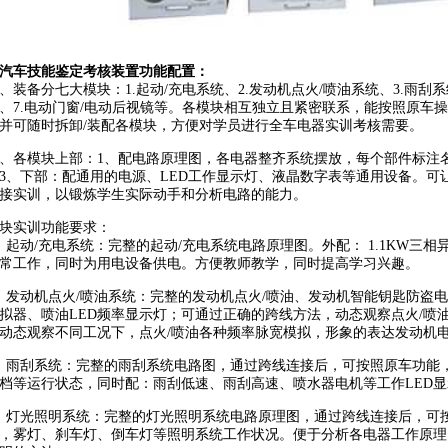
汽车技能鉴定考核装置功能配置：
、装备分七大模块：1.起动/充电系统、2.发动机点火/喷油系统、3.雨刮系
、7.电动门窗/电动后视镜等。各模块相互独立且紧密联系，能按照原车
并可随时拆卸/装配各模块，方便对学员进行全车电器实训考核需要。
、各模块上部：1、配电路原理图，各电器整齐系统摆放，每个部件标注
3、下部：配通用的电源、LED工作显示灯、液晶数字表等通用设备。可
接实训，以锻炼学生实际动手和分析电路的能力。
块实训功能要求：
、起动/充电系统：完整的起动/充电系统电路原理图。外配： 1.1KW三
常工作，同时为用电设备供电。方便教师教学，同时提高学习兴趣。
、发动机点火/喷油系统：完整的发动机点火/喷油、发动机智能钥匙防盗
拟器、喷油LED频率显示灯；可通过正确的跨线方法，动态观察点火/喷
动态观察不同工况下，点火/喷油各种频率脉宽模拟，形象的表达发动机
、雨刮系统：完整的雨刮系统电路图，通过跨线连接后，可按照原车功能
档等运行状态，同时配：雨刮低速、雨刮高速、喷水器电机等工作LED
、灯光照明系统：完整的灯光照明系统电路原理图，通过跨线连接后，可
，雾灯、刹车灯、倒车灯等照明系统工作状况。便于分析各电器工作原理