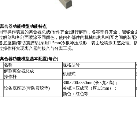
离合器功能模型
功能特点
采用带操作装置的离合器总成(附件齐全)进行解剖，各零部件齐全，能够
通过解剖和各剖面喷涂不同颜色，使内外部件的机械结构和相互之间的装
设备底座架(带防震胶垫)采用1.5mm冷板冲压成形，表面经喷涂工艺处理。
通过操作杆实现离合器的接合与分离工况。
离合器功能模型基本配置(每台)
号
名称
规格型号
解剖离合器总成
机械式
操作杆
300×200×350mm(长×宽×高)；
设备底座架(带防震胶垫)
冷板冲压成形（厚1.5mm）；
颜色：红色等