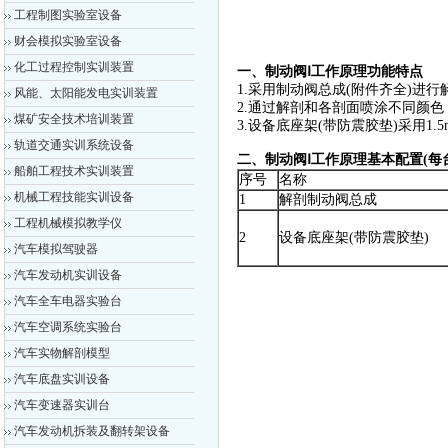
工程制图实验室设备
财会模拟实验室设备
化工过程控制实训装置
一、
制动阀Ⅰ工作原理
功能特点
1.采用制动阀总成(附件齐全)进
风能、太阳能发电实训装置
2.通过解剖和各剖面喷涂不同颜
煤矿安全技术培训装置
3.设备底座架(带防震胶垫)采用1
轨道交通实训系统设备
二、制动阀Ⅰ工作原理基本配置(每
船舶工程技术实训装置
序号
名称
机械工程技能实训设备
1
解剖制动阀总成
工程机械模拟教学仪
2
设备底座架(带防震胶垫)
汽车模拟驾驶器
汽车发动机实训设备
汽车全车电器实验台
汽车空调系统实验台
汽车实物解剖模型
汽车底盘实训设备
汽车变速器实训台
汽车发动机拆装及翻转架设备