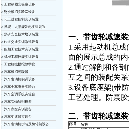
工程制图实验室设备
财会模拟实验室设备
化工过程控制实训装置
风能、太阳能发电实训装置
煤矿安全技术培训装置
一、
带齿轮减速装
轨道交通实训系统设备
1.采用起动机总
船舶工程技术实训装置
面的展示总成的内
机械工程技能实训设备
工程机械模拟教学仪
2.通过解剖和各
汽车模拟驾驶器
互之间的装配关系
汽车发动机实训设备
3.设备底座架(带
汽车全车电器实验台
汽车空调系统实验台
工艺处理。防震胶
汽车实物解剖模型
汽车底盘实训设备
二、带齿轮减速装
汽车变速器实训台
汽车发动机拆装及翻转架设备
序号
名称