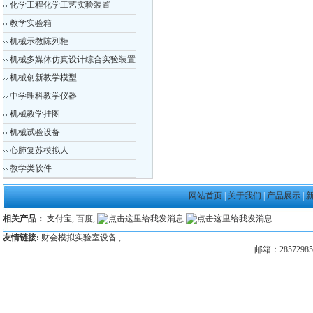
化学工程化学工艺实验装置
教学实验箱
机械示教陈列柜
机械多媒体仿真设计综合实验装置
机械创新教学模型
中学理科教学仪器
机械教学挂图
机械试验设备
心肺复苏模拟人
教学类软件
网站首页
|
关于我们
|
产品展示
|
相关产品：
支付宝
,
百度
,
友情链接:
财会模拟实验室设备
,
邮箱：28572985