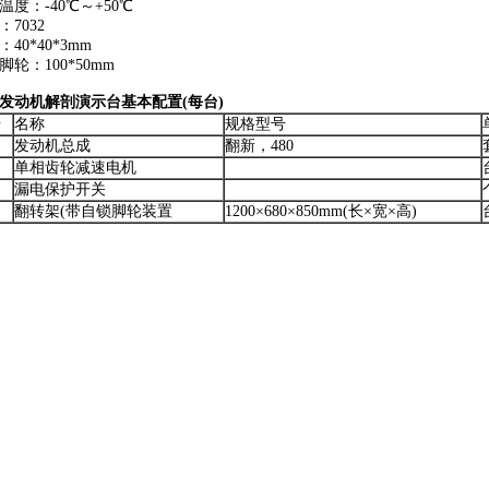
温度：-40℃～+50℃
：7032
40*40*3mm
脚轮：100*50mm
发动机解剖演示台基本配置(每台)
号
名称
规格型号
发动机总成
翻新，480
单相齿轮减速电机
漏电保护开关
翻转架(带自锁脚轮装置
1200×680×850mm(长×宽×高)