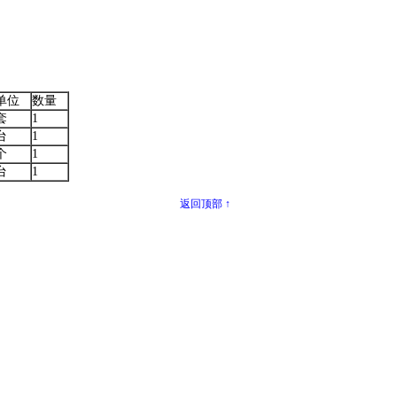
单位
数量
套
1
台
1
个
1
台
1
返回顶部 ↑