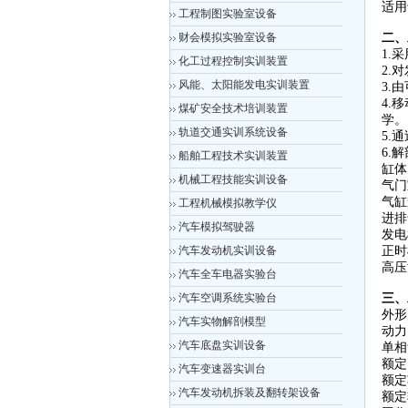
适用
工程制图实验室设备
财会模拟实验室设备
二、
1.
化工过程控制实训装置
2.
风能、太阳能发电实训装置
3.
4.
煤矿安全技术培训装置
学。
轨道交通实训系统设备
5.
6.
船舶工程技术实训装置
缸体
机械工程技能实训设备
气门
气缸
工程机械模拟教学仪
进排
汽车模拟驾驶器
发电
汽车发动机实训设备
正时
高压
汽车全车电器实验台
汽车空调系统实验台
三、
外形尺
汽车实物解剖模型
动力电
汽车底盘实训设备
单相
额定电
汽车变速器实训台
额定
汽车发动机拆装及翻转架设备
额定