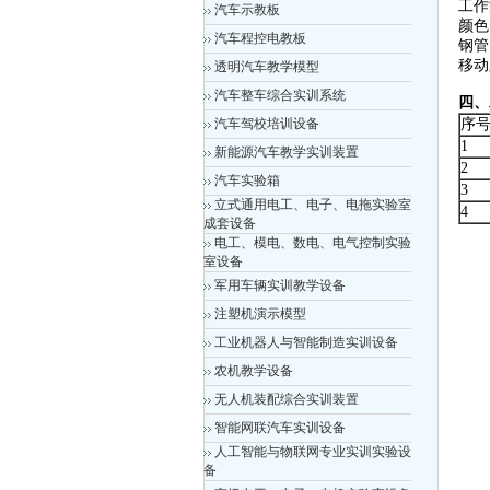
工作
汽车示教板
颜色
汽车程控电教板
钢管：
移动
透明汽车教学模型
汽车整车综合实训系统
四、
汽车驾校培训设备
序
1
新能源汽车教学实训装置
2
汽车实验箱
3
立式通用电工、电子、电拖实验室
4
成套设备
电工、模电、数电、电气控制实验
室设备
军用车辆实训教学设备
注塑机演示模型
工业机器人与智能制造实训设备
农机教学设备
无人机装配综合实训装置
智能网联汽车实训设备
人工智能与物联网专业实训实验设
备