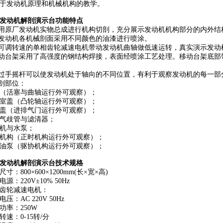
于发动机原理和机械机构的教学。
发动机解剖演示台功能特点
采用原厂发动机实物总成进行机构切剖，充分展示发动机机构部分的内外结
对发动机各机械剖面采用不同颜色的油漆进行喷涂。
由可调转速的单相齿轮减速电机带动发动机曲轴做低速运转，真实演示发
移动台架采用了高强度的钢结构焊接，表面经喷涂工艺处理。移动台架底
通过手摇杆可以使发动机处于轴向的不同位置，有利于观察发动机的每一部
解剖部位：
（活塞与曲轴运行外可观察）；
室盖（凸轮轴运行外可观察）；
盖（进排气门运行外可观察）；
气歧管与滤清器；
机与水泵；
机构（正时机构运行外可观察）；
油泵（驱协机构运行外可观察）；
发动机解剖演示台技术规格
寸：800×600×1200mm(长×宽×高)
源：220V±10% 50Hz
齿轮减速电机：
压：AC 220V 50Hz
功率：250W
转速：0-15转/分