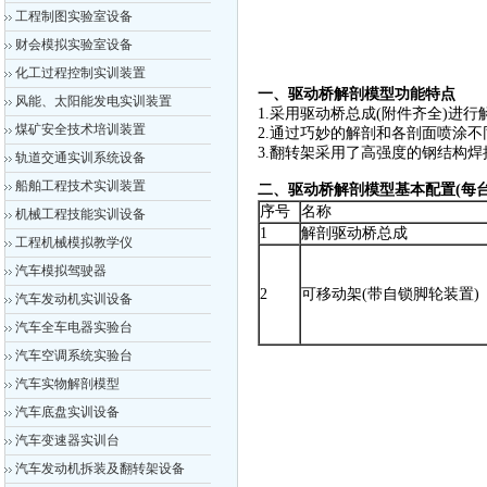
工程制图实验室设备
财会模拟实验室设备
化工过程控制实训装置
一、驱动桥解剖模型功能特点
风能、太阳能发电实训装置
1.采用驱动桥总成(附件齐全)
煤矿安全技术培训装置
2.通过巧妙的解剖和各剖面喷涂
3.翻转架采用了高强度的钢结构
轨道交通实训系统设备
船舶工程技术实训装置
二、驱动桥解剖模型基本配置(每台
序号
名称
机械工程技能实训设备
1
解剖驱动桥总成
工程机械模拟教学仪
汽车模拟驾驶器
2
可移动架(带自锁脚轮装置)
汽车发动机实训设备
汽车全车电器实验台
汽车空调系统实验台
汽车实物解剖模型
汽车底盘实训设备
汽车变速器实训台
汽车发动机拆装及翻转架设备