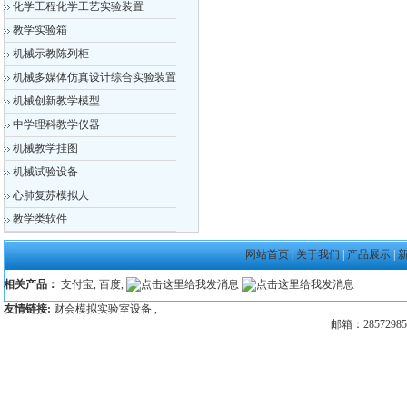
化学工程化学工艺实验装置
教学实验箱
机械示教陈列柜
机械多媒体仿真设计综合实验装置
机械创新教学模型
中学理科教学仪器
机械教学挂图
机械试验设备
心肺复苏模拟人
教学类软件
网站首页
|
关于我们
|
产品展示
|
相关产品：
支付宝
,
百度
,
友情链接:
财会模拟实验室设备
,
邮箱：28572985