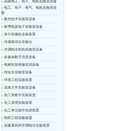
高级电工、电子、电机实验室设备
电工、电子、电气、电机实验室设
备
数控技术实验室设备
家用电器电子实验室设备
单片机微机实验装置
传感器综合实验台
空调制冷制热实验室设备
多媒体数字语音设备
电梯安装维修实训设备
理化生实验室设备
环境工程实验装置
流体力学实验室设备
热工类教学实验装置
化工原理实验装置
化工单元操作实训装置
制药工程实验装置
采暖通风和空调制冷实验装置