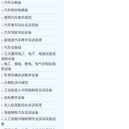
汽车示教板
汽车程控电教板
透明汽车教学模型
汽车整车综合实训系统
汽车驾校培训设备
新能源汽车教学实训装置
汽车实验箱
立式通用电工、电子、电拖实验室
成套设备
电工、模电、数电、电气控制实验
室设备
军用车辆实训教学设备
注塑机演示模型
工业机器人与智能制造实训设备
农机教学设备
无人机装配综合实训装置
智能网联汽车实训设备
人工智能与物联网专业实训实验设
备