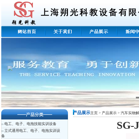
产品展示
主页
>
产品展示
>
汽车实物
SG
电工、电子、电拖技能实训设备
立式通用电工、电子、电拖实训设
备