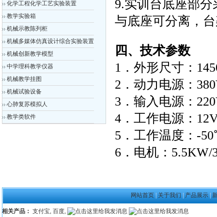
9.实训台底座部
化学工程化学工艺实验装置
教学实验箱
与底座可分离，台
机械示教陈列柜
机械多媒体仿真设计综合实验装置
四、技术参数
机械创新教学模型
1．外形尺寸：1450m
中学理科教学仪器
机械教学挂图
2．动力电源：38
机械试验设备
3．输入电源：22
心肺复苏模拟人
4．工作电源：12
教学类软件
5．工作温度：-50
6．电机：5.5KW/3
网站首页
|
关于我们
|
产品展示
|
相关产品：
支付宝
,
百度
,