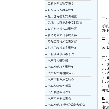
工程制图实验室设备
财会模拟实验室设备
化工过程控制实训装置
一、
本产
风能、太阳能发电实训装置
系统
煤矿安全技术培训装置
方便
轨道交通实训系统设备
二、
船舶工程技术实训装置
GP
及任
机械工程技能实训设备
工程机械模拟教学仪
三、
1．
汽车模拟驾驶器
2．
汽车发动机实训设备
3．
4．
汽车全车电器实验台
5．
汽车空调系统实验台
6．
汽车实物解剖模型
7．
脚轮
汽车底盘实训设备
四、
汽车变速器实训台
外形
汽车发动机拆装及翻转架设备
电源