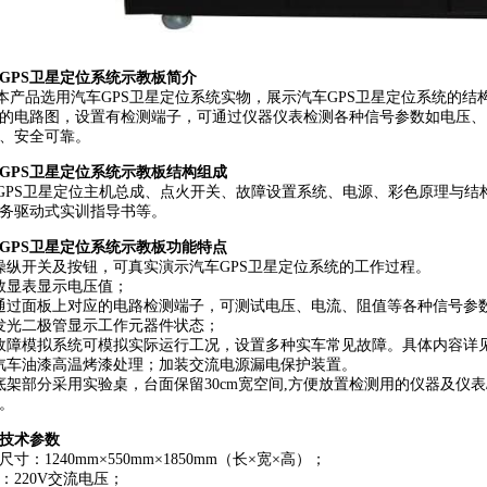
GPS卫星定位系统示教板简介
品选用汽车GPS卫星定位系统实物，展示汽车GPS卫星定位系统的结构
的电路图，设置有检测端子，可通过仪器仪表检测各种信号参数如电压、
、安全可靠。
GPS卫星定位系统示教板结构组成
S卫星定位主机总成、点火开关、故障设置系统、电源、彩色原理与结
务驱动式实训指导书等。
GPS卫星定位系统示教板功能特点
操纵开关及按钮，可真实演示汽车GPS卫星定位系统的工作过程。
数显表显示电压值；
通过面板上对应的电路检测端子，可测试电压、电流、阻值等各种信号参
发光二极管显示工作元器件状态；
故障模拟系统可模拟实际运行工况，设置多种实车常见故障。具体内容详
汽车油漆高温烤漆处理；加装交流电源漏电保护装置。
底架部分采用实验桌，台面保留30cm宽空间,方便放置检测用的仪器及仪
。
技术参数
尺寸：1240mm×550mm×1850mm（长×宽×高）；
：220V交流电压；