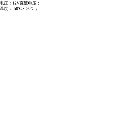
电压：12V直流电压；
温度：-50℃～50℃；