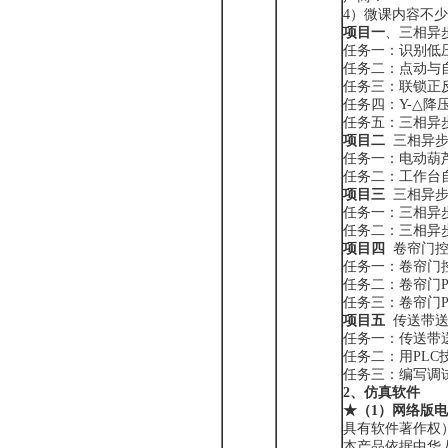
4）微课内容不少
项目一
、三相异
任务一：识别低
任务二：点动与
任务三：联锁正
任务四：Y-△降
任务五：三相异
项目二
三相异步
任务一：电动葫
任务二：工作台
项目三
三相异步
任务一：三相异
任务二：三相异
项目四
卷帘门控
任务一：卷帘门
任务二：卷帘门P
任务三：卷帘门
项目五
传送带送
任务一：传送带
任务二：用PL
任务三：编写调
2、仿真软件
★
（
1）
网络版
电
具有软件著作权
本产品依据中华人