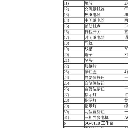
11)
熔芯
2
12)
交流接触器
C
13)
热继电器
J
14)
中间继电器
两
15)
辅助触点
F
16)
行程开关
17)
时间继电器
通
18)
导轨
19)
线槽
3
20)
端子
S
21)
堵头
22)
短接片
23)
按钮盒
4
24)
自复位按钮
25)
自复位按钮
26)
自复位按钮
27)
指示灯
红
28)
指示灯
黄
29)
指示灯
绿
30)
两位置旋钮
31)
三相异步电机
A
6
SG-815
B
工作台