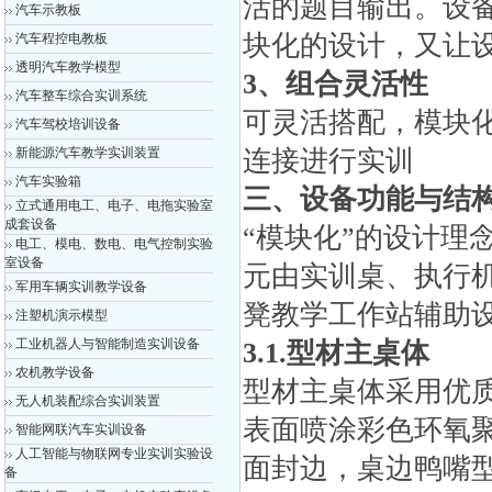
活的题目输出。设
汽车示教板
块化的设计，又让
汽车程控电教板
透明汽车教学模型
3、组合灵活性
汽车整车综合实训系统
可灵活搭配，模块
汽车驾校培训设备
新能源汽车教学实训装置
连接进行实训
汽车实验箱
三、设
备
功能
与
结
立式通用电工、电子、电拖实验室
成套设备
“模块化”的设计
电工、模电、数电、电气控制实验
室设备
元由实训桌、执行
军用车辆实训教学设备
凳教学工作站辅助
注塑机演示模型
工业机器人与智能制造实训设备
3.
1.型材主桌体
农机教学设备
型材主桌体采用优
无人机装配综合实训装置
表面喷涂彩色环氧聚
智能网联汽车实训设备
人工智能与物联网专业实训实验设
面封边，桌边鸭嘴
备