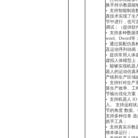
换手持示教器能
• 支持智能制
真技术实现了生
节中进行，也可
调试；（提供软
• 支持多种数据类型
word、Dword等
• 通过装配仿
及运动序列动画
• 提供常用人
虚拟人体模型上
• 能够实现机
器人的运动仿真
产线和生产区域
• 支持针对生产
算生产效率、工
节输出优化方案
• 支持机器人 
入。 支持远程
节的角度 数据
支持多种任务 
抓手工具；
• 支持真实示
维本体运行；