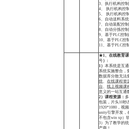
3、执行机构控
4、 执行机构
5、 执行机构控
6、自动送料系
7、自动装配控
8、自动分拣控
9、基于PLC控
10、基于PLC
11、基于PLC
★1、在线教育
课
号
）
:
1）
本系统是互通
系统实施整合，
数据库分散无法
统
、
在线课程资
台
、
线上视频课
意义的一站互通
2）课程资源：
多
包装，片头10
1920*1080
unity引擎开发，
不包含win xp
3）为了教学的
产商！