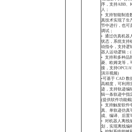
序，支持ABB、
人；
• 支持智能制
真技术实现了生
节中进行，也可
调试；
• 通过仿真机
状态，系统支持
动指令，支持逻辑控
器人运动逻辑；(
• 支持和多种品
菱、欧姆龙等，
接，支持OPCUA\
演示视频)
•可基于 CAD
高精度，可利用
迹，支持轨迹编
辑一条轨迹中指
(提供软件功能截
• 支持触发软
真、单轨迹仿真
成、编译、后置
• 对机器人离
划，实现离线编
• 控制系统能