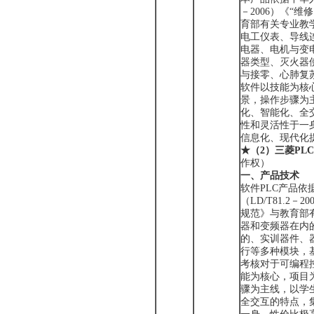
－2006）《“
育部有关专业教
电工仪表、导线
电器、电机与变
器类型、灭火器
与接零、心肺复苏
软件以技能为核
景，操作步骤为
化、智能化、全
性和灵活性于一
信息化、现代化
★
（
2）
三菱
PL
作权）
一
、
产品技术
软件PLC产品
（LD/T81.2
规范》与教育部
器和变频器在内
的、实训器件、器
行等多种模块，
考核对于可编程
能为核心，项目
骤为主线，以学
全交互的特点，