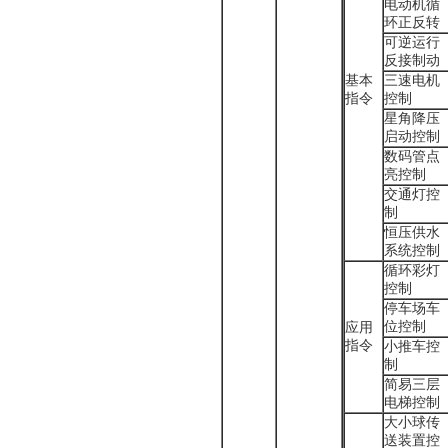
电动机循
环正反转
可逆运行
反接制动
基本
三速电机
指令
控制
星角降压
启动控制
数码管点
亮控制
交通灯控
制
恒压供水
系统控制
循环彩灯
控制
停车场车
位控制
应用
指令
小推车控
制
简易三层
电梯控制
大小球传
送装置控