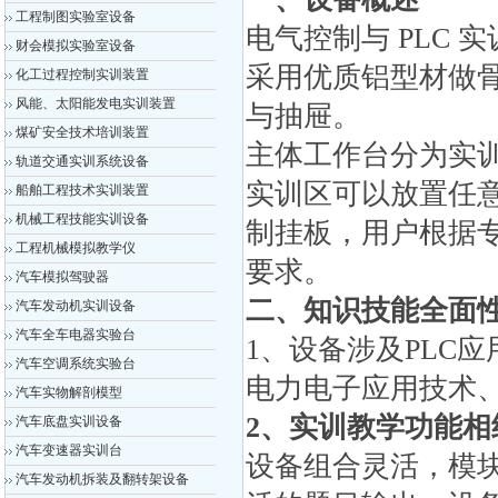
工程制图实验室设备
电气控制与 PLC
财会模拟实验室设备
采用优质铝型材做
化工过程控制实训装置
风能、太阳能发电实训装置
与抽屉。
煤矿安全技术培训装置
主体工作台分为实
轨道交通实训系统设备
实训区可以放置任
船舶工程技术实训装置
机械工程技能实训设备
制挂板，用户根据
工程机械模拟教学仪
要求。
汽车模拟驾驶器
二、知识技能全面
汽车发动机实训设备
汽车全车电器实验台
1、设备涉及PLC
汽车空调系统实验台
电力电子应用技术
汽车实物解剖模型
2、实训教学功能相
汽车底盘实训设备
汽车变速器实训台
设备组合灵活，模
汽车发动机拆装及翻转架设备