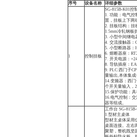
序号
设备名称
详细参数
SG-815B-K01
1. 功能：电气
置，挂板上下两
2. 挂板结构：挂板
1.5mm冷轧钢
3. 小型中间继电器
4. 交流接触器：CJX
5. 小型断路器：IC6
6. 熔断器座：RT2
1
控制挂板
7. 开关电源：+24
8. 导轨插座：EA9
9. PLC:西门子
量输出,本体集成一
14.变频器：西门
个开关量输入，
15.保护功能：
16.电气控制
器等组成。
工作台 SG-815B-
1.型材主桌体
型材主桌体采用优
桌面连接。左右
聚塑，整机既坚
板外贴防火板，