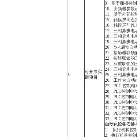
9、基于面板控
10、变频器参数
11、基于外部
15、触摸屏组态
16、触摸屏与P
17、三相异步
18、三相异步
19、三相异步
20、Y-△启动
21、接触器联
22、按钮联锁
23、双重联锁
24、三相异步
可开展实
6
25、三相异步电
训项目
26、工作台自动
27、PLC 控
28、PLC控制
29、PLC控制
30、PLC控制
31、PLC控制
32、PLC控制
33、PLC控制
自动化设备安装
1、 执行机构控
2、执行机构控