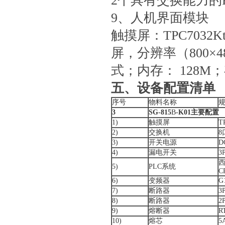
2个具有交换能力的
9、人机界面模块
触摸屏：TPC703
屏，分辨率（800×4
式；内存： 128M；存
五、
设备配置清单
序号
物料名称
3
SG-815
B
-K01主要配置
1)
触摸屏
T
2)
交换机
8
3)
开关电源
D
4)
漏电开关
3
5)
PLC系统
C
6)
变频器
G
7)
断路器
3
8)
断路器
2
9)
熔断器
R
10)
熔芯
5