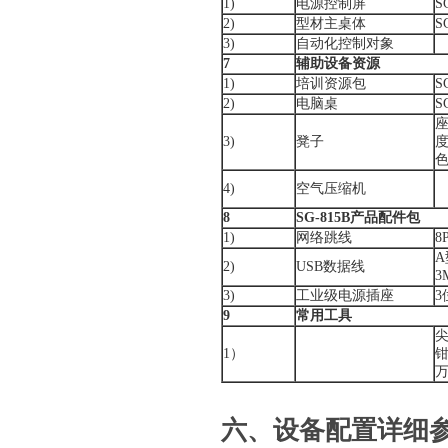
1)
电源控制屏
S
2)
型材主桌体
S
3)
自动化控制对象
7
辅助设备资源
1)
培训资源包
S
2)
电脑桌
S
座
3)
凳子
度
4)
空气压缩机
8
SG-815
B产品配件包
1)
网络跳线
8
2)
USB数据线
3
3)
工业级电源插座
3
9
常用工具
1）
六、设备
配
置
详细