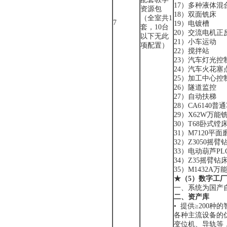
17）多种液体混
资源包
18）双面铣床
（全室共1
7
19）电镀槽
套，10台
20）交流电机正
以下无此
21）小车运动
项配置）
22）搅拌站
23）汽车灯光控
24）汽车火花塞
25）加工中心控
26）隧道监控
27）自动扶梯
28）CA6140
29）X62W万能
30）T68卧式镗
31）M7120平
32）Z3050摇
33）电动葫芦P
34）Z35摇臂钻
35）M1432A
★
（
5
）
数字工厂
一、系统为国产
二、资产库
• 提供≥200
各种主流设备的
变位机、导轨等