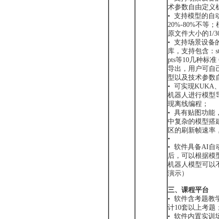
术参数自由定义
• 支持模型的
20%-80%不
原文件大小的1/
• 支持场景设
库，支持包含：stp、s
pts等10几种标
导出，用户可自
型以及技术参数
• 可实现KUK
机器人进行模型
现离线编程；
• 具有贴图功
中复杂的模型搭
区的刷新帧速率
•
• 软件具备AI
后，可以根据模
机器人模型可以
演示）
三、课程平台
• 软件含考题
计10套以上考题
• 软件内置实训