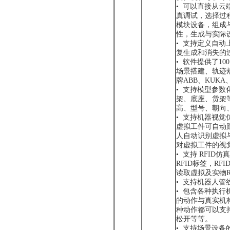
• 可以直接从
真调试，选择过
模块设备，组成
性，生成与实际
• 支持定义自
复生成和消失的
• 软件提供了1
场景搭建、轨迹
牌ABB、KUKA
• 支持模型参
架、底座、货架
高、型号、朝向
• 支持机器视
虚拟工件可自动
人自动识别虚拟
对虚拟工件的视
• 支持 RFI
RFID标签，RF
读取虚拟及实物
• 支持机器人
• 包含各种执
的动作与真实机
种动作都可以支
松开等等。
• 支持场景设