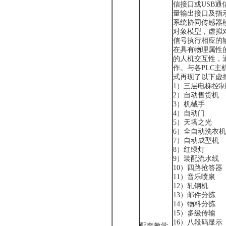
信接口或USB通
量输出接口及指
系统协同传感器
对象模型，虚拟
信号执行相应的
在具有物理属性
的人机交互性，
作。与各PLC主
式再现了以下虚拟
1）三层电梯控制
2）自动售货机
3）机械手
4）自动门
5）天塔之光
6）全自动洗衣机
7）自动成型机
8）红绿灯
9）装配流水线
10）四路抢答器
11）音乐喷泉
12）轧钢机
13）邮件分拣
14）物料分拣
15）多级传输
16）八段码显示
配套教学