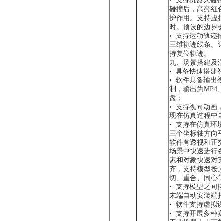
• 支持机器人
碰撞后，高亮红
护作用。支持虚
时。预设的边界
• 支持运动轨
三维轨迹线条。
持复位轨迹。
九、场景搭建及
• 具备快速搭
• 软件具备输
制，输出为MP4
盘；
• 支持视向动
现在仿真过程中
• 支持在仿真
三个坐标轴方向
软件有透视和正
场景中快速进行
素和对象快速对
齐，支持模型按
切、重合、同心
• 支持模型之
末端自动安装端
• 软件支持虚
• 支持开展多种