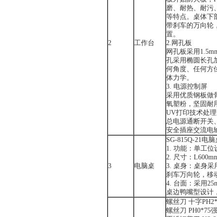
磨、耐热、耐污
等特点。桌体下
带刹车的万向轮
置。
2
工作台
2.网孔板
网孔板采用1.5
孔采用椭圆长孔
何角度、任何方
体力学。
3. 电源控制屏
采用优质钢板做
氧塑粉，坚固耐
UV打印技术处
总电源通断开关
安全插座交流电
SG-815Q-21电
1. 功能：单工
2. 尺寸：L600m
3
电脑桌
3. 桌身：桌身
刹车万向轮，移
4. 台面：采用
桌边鸭嘴型设计
螺丝刀 十字PH2
螺丝刀 PH0*