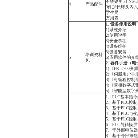
不锈钢剪刀 N
4
产品配件
9件加长球头
学生凳
万用表
1. 设备使用说明
1)系统介绍
2)使用说明
3)安全事项
4)设备维护
5)设备安装
培训资料
5
6)应用软件的介
包
2. 器件手册（
1)《FR-E70
2)《伺服用户手
3)《可编程控制
4)《两相数字式
5)《智能型数字
1、PLC基本指
2、基于PLC控
3、基于PLC控
4、基于PLC与变
5、基于PLC控
6、PLC与触摸
7、于外部电位
8、基于外部按