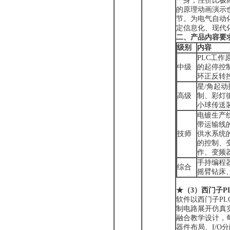
一身，性价比极
的原理动画演示
节。为电气自动
定信息化、现代
二、产品内容要
级别
内容
PLC工
中级
的起停控
环正反转
星/角起
高级
制、彩灯
小球传送
电镀生产
带运输线
技师
供水系统
的控制、
作、变频
手持编程器
综合
摇臂钻床、
★
（
3
）
西门子P
软件以西门子PLC
制电路展开仿真实训
融合教学设计，
器件布局、I/O