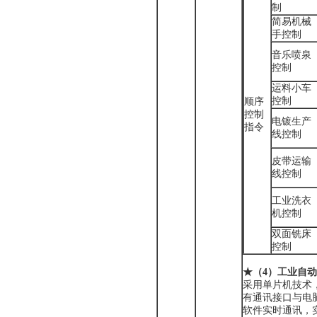
制
简易机械
手控制
音乐喷泉
控制
运料小车
控制
顺序
控制
电镀生产
指令
线控制
皮带运输
线控制
工业洗衣
机控制
双面铣床
控制
★
（4）
工业自动
采用单片机技术
有通讯接口与电
软件实时通讯，实