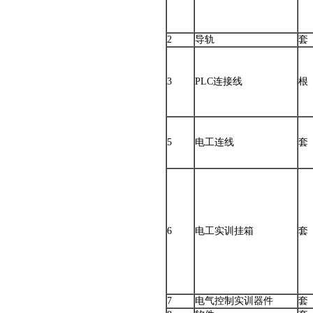
2
导轨
套
3
PLC连接线
根
5
电工连线
套
6
电工实训挂箱
套
7
电气控制实训器件
套