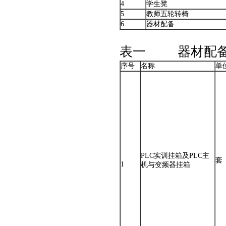
4
学生凳
5
教师五轮转椅
6
器材配备
表一 器材配备
序号
名称
单
PLC实训挂箱及PLC主
套
1
机与变频器挂箱