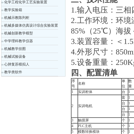
化学工程化学工艺实验装置
1.输入电压：三相四线
教学实验箱
机械示教陈列柜
2.工作环境：环境
机械多媒体仿真设计综合实验装置
85%（25℃）海拔＜
机械创新教学模型
3.装置容量：＜1.5
中学理科教学仪器
机械教学挂图
4.外形尺寸：850mm
机械试验设备
5.设备重量：250K
心肺复苏模拟人
四、配置清单
教学类软件
序
单
数
名称
号
位
量
1
实训柜体
台
1
套
1
台
1
2
实训电机
台
1
台
1
3
触摸屏
个
1
4
PLC主机
个
1
5
模数转换模块
个
1