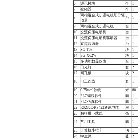
6
通讯模块
个
1
7
变频器
个
1
两相混合式步进电机细分驱
8
台
1
动器
9
两相混合式步进电机
台
1
10
交流伺服电动机
台
1
11
交流伺服电动机驱动器
台
1
12
直流调速器
台
1
13
SG-T68
块
1
14
SG-X62W
块
1
15
多功能数显仪表
台
1
16
日光灯
套
2
17
网孔板
块
2
18
电工连线
套
1
19
0.75mm²软线
米
80
20
PLC编程软件
套
1
21
PLC仿真软件
套
1
22
RS232C/RS422通讯电缆
根
1
23
触摸屏下载线
条
1
24
常用工具
套
1
25
计算机小推车
辆
1
26
学生凳
张
2