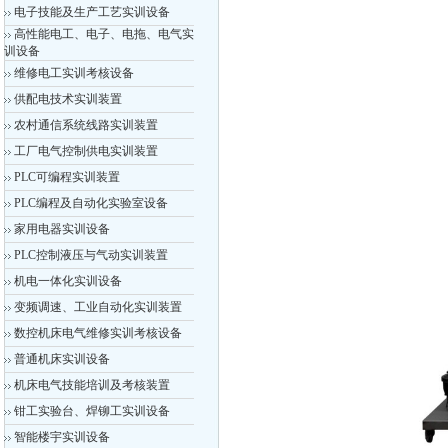
电子技能及生产工艺实训设备
高性能电工、电子、电拖、电气实
训设备
维修电工实训考核设备
供配电技术实训装置
农村通信系统线路实训装置
工厂电气控制供电实训装置
PLC可编程实训装置
PLC编程及自动化实验室设备
家用电器实训设备
PLC控制液压与气动实训装置
机电一体化实训设备
变频调速、工业自动化实训装置
数控机床电气维修实训考核设备
普通机床实训设备
机床电气技能培训及考核装置
钳工实验台、焊铆工实训设备
智能楼宇实训设备