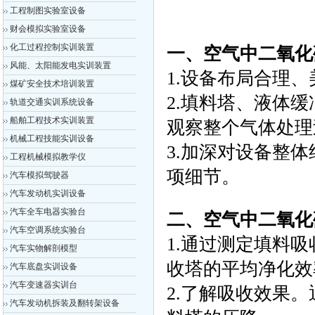
工程制图实验室设备
财会模拟实验室设备
化工过程控制实训装置
一、空气中二氧化
风能、太阳能发电实训装置
1.设备布局合理
煤矿安全技术培训装置
2.填料塔、液体
轨道交通实训系统设备
船舶工程技术实训装置
观察整个气体处理
机械工程技能实训设备
3.加深对设备整
工程机械模拟教学仪
项细节。
汽车模拟驾驶器
汽车发动机实训设备
汽车全车电器实验台
二、空气中二氧化
汽车空调系统实验台
1.通过测定填料
汽车实物解剖模型
收塔的平均净化效
汽车底盘实训设备
汽车变速器实训台
2.了解吸收效果
汽车发动机拆装及翻转架设备