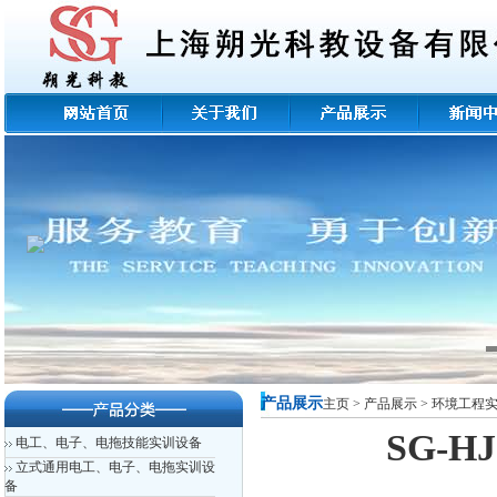
产品展示
主页
>
产品展示
>
环境工程
SG-
电工、电子、电拖技能实训设备
立式通用电工、电子、电拖实训设
备