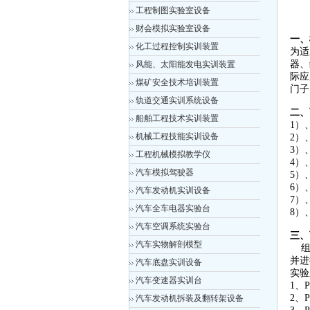
工程制图实验室设备
财会模拟实验室设备
一、
化工过程控制实训装置
为适
器、
风能、太阳能发电实训装置
际应
煤矿安全技术培训装置
门子
轨道交通实训系统设备
二、
船舶工程技术实训装置
1）
机械工程技能实训设备
2）
3）
工程机械模拟教学仪
4）
汽车模拟驾驶器
5）
6）
汽车发动机实训设备
7）
汽车全车电器实验台
8）、
汽车空调系统实验台
三、
汽车实物解剖模型
组态
并进
汽车底盘实训设备
实验
汽车变速器实训台
1、
2、
汽车发动机拆装及翻转架设备