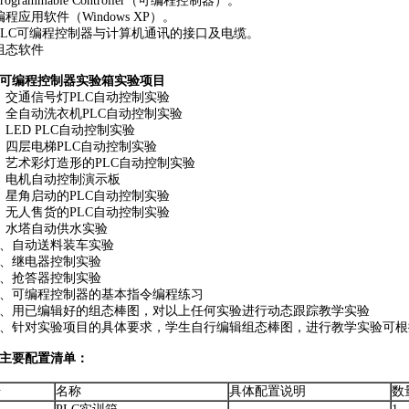
rogrammable Controller（可编程控制器）。
编程应用软件（Windows XP）。
PLC可编程控制器与计算机通讯的接口及电缆。
组态软件
可编程控制器实验箱
实验项目
、交通信号灯PLC自动控制实验
、全自动洗衣机PLC自动控制实验
、LED PLC自动控制实验
、四层电梯PLC自动控制实验
、艺术彩灯造形的PLC自动控制实验
、电机自动控制演示板
、星角启动的PLC自动控制实验
、无人售货的PLC自动控制实验
、水塔自动供水实验
）、自动送料装车实验
）、继电器控制实验
）、抢答器控制实验
）、可编程控制器的基本指令编程练习
）、用已编辑好的组态棒图，对以上任何实验进行动态跟踪教学实验
）、针对实验项目的具体要求，学生自行编辑组态棒图，进行教学实验可
主要配置清单：
号
名称
具体配置说明
数