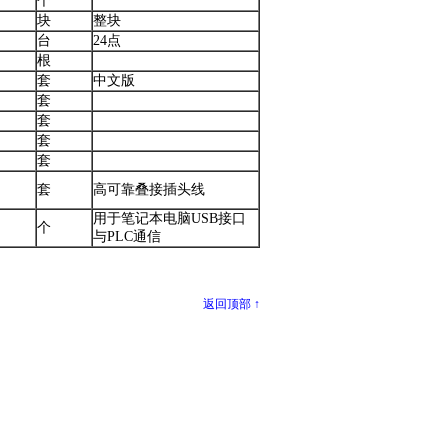
个
块
整块
台
24点
根
套
中文版
套
套
套
套
套
高可靠叠接插头线
用于笔记本电脑USB接口
个
与PLC通信
返回顶部 ↑