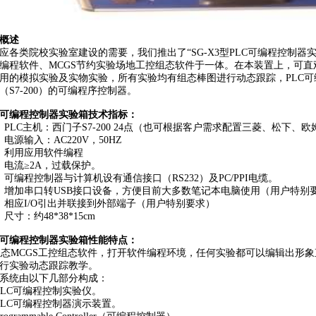
概述
应各类院校实验室建设的需要，我们推出了“SG-X3型PLC可编程控制
编程软件、MCGS节约实验场地工控组态软件于一体。在本装置上，可直观
用的模拟实验及实物实验，所有实验均有组态棒图进行动态跟踪，PLC
（S7-200）的可编程序控制器。
可编程控制器实验箱技术指标：
、PLC主机：西门子S7-200 24点（也可根据客户需求配置三菱、松下、欧
、电源输入：AC220V，50HZ
、利用应用软件编程
、电流≥2A，过载保护。
、可编程控制器与计算机设有通信接口（RS232）及PC/PPI电缆。
、增加串口转USB接口设备，方便目前大多数笔记本电脑使用（用户特别
、相应I/O引出并联接到外部端子（用户特别要求）
尺寸：约48*38*15cm
可编程控制器实验箱
性能特点：
MCGS工控组态软件，打开软件编程环境，任何实验都可以编辑出形象
行实验动态跟踪教学。
系统由以下几部分构成：
PLC可编程控制实验仪。
PLC可编程控制器演示装置。