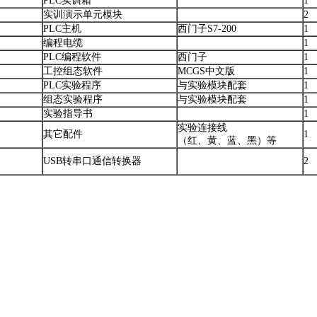
PLC实训箱
1
实训演示单元模块
2
PLC主机
西门子S7-200
1
编程电缆
1
PLC编程软件
西门子
1
工控组态软件
MCGS中文版
1
PLC实验程序
与实验模块配套
1
组态实验程序
与实验模块配套
1
实验指导书
1
实验连接线
其它配件
1
（红、黄、蓝、黑）等
USB转串口通信转换器
2