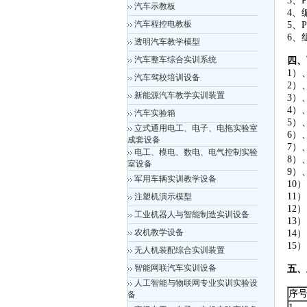
3、P
汽车示教板
4、
汽车程控电教板
5、
6、
透明汽车教学模型
汽车整车综合实训系统
四、
1）
汽车驾校培训设备
2）
新能源汽车教学实训装置
3）
4）
汽车实验箱
5）
立式通用电工、电子、电拖实验室
6）
成套设备
7）
电工、模电、数电、电气控制实验
8）
室设备
9）
军用车辆实训教学设备
10
11
注塑机演示模型
12
工业机器人与智能制造实训设备
13
农机教学设备
14
15
无人机装配综合实训装置
智能网联汽车实训设备
五、
人工智能与物联网专业实训实验设
序
备