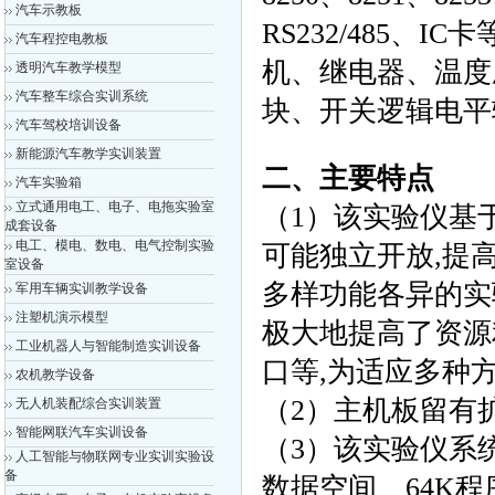
汽车示教板
RS232/485、
汽车程控电教板
机、继电器、温度
透明汽车教学模型
汽车整车综合实训系统
块、开关逻辑电平
汽车驾校培训设备
新能源汽车教学实训装置
二、主要特点
汽车实验箱
立式通用电工、电子、电拖实验室
（1）该实验仪基
成套设备
电工、模电、数电、电气控制实验
可能独立开放,提
室设备
多样功能各异的实
军用车辆实训教学设备
注塑机演示模型
极大地提高了资源
工业机器人与智能制造实训设备
口等,为适应多种
农机教学设备
（2）主机板留有
无人机装配综合实训装置
智能网联汽车实训设备
（3）该实验仪系统集
人工智能与物联网专业实训实验设
备
数据空间、64K