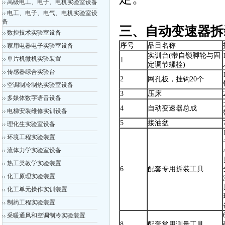
高级电工、电子、电机实验室设备
电工、电子、电气、电机实验室设
备
三、自动变速器拆
数控技术实验室设备
序号
品目名称
家用电器电子实验室设备
实训台(带自锁脚轮与固
单片机微机实验装置
1
定调节螺栓)
传感器综合实验台
2
网孔板，挂钩20个
空调制冷制热实验室设备
3
压床
多媒体数字语音设备
4
自动变速器总成
电梯安装维修实训设备
5
接油盆
理化生实验室设备
环境工程实验装置
流体力学实验室设备
热工类教学实验装置
6
配套专用拆装工具
化工原理实验装置
化工单元操作实训装置
制药工程实验装置
采暖通风和空调制冷实验装置
8
配套常用测量工具