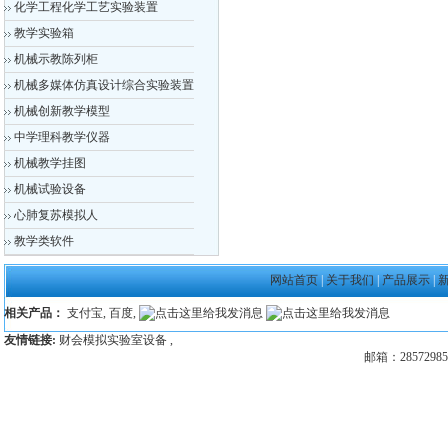
化学工程化学工艺实验装置
教学实验箱
机械示教陈列柜
机械多媒体仿真设计综合实验装置
机械创新教学模型
中学理科教学仪器
机械教学挂图
机械试验设备
心肺复苏模拟人
教学类软件
网站首页
|
关于我们
|
产品展示
|
相关产品：
支付宝
,
百度
,
友情链接:
财会模拟实验室设备
,
邮箱：28572985