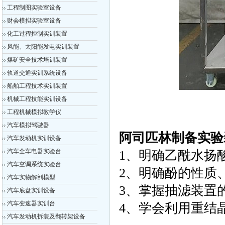
工程制图实验室设备
财会模拟实验室设备
化工过程控制实训装置
风能、太阳能发电实训装置
煤矿安全技术培训装置
轨道交通实训系统设备
船舶工程技术实训装置
机械工程技能实训设备
工程机械模拟教学仪
汽车模拟驾驶器
阿司匹林制备实验
汽车发动机实训设备
汽车全车电器实验台
1、明确乙酰水扬
汽车空调系统实验台
2、明确酚的性质
汽车实物解剖模型
3、掌握抽滤装置
汽车底盘实训设备
汽车变速器实训台
4、学会利用重结
汽车发动机拆装及翻转架设备