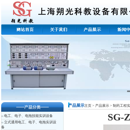
产品展示
主页
>
产品展示
>
制药工程
SG
电工、电子、电拖技能实训设备
立式通用电工、电子、电拖实训设
备