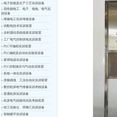
电子技能及生产工艺实训设备
高性能电工、电子、电拖、电气实
训设备
维修电工实训考核设备
供配电技术实训装置
农村通信系统线路实训装置
工厂电气控制供电实训装置
PLC可编程实训装置
PLC编程及自动化实验室设备
家用电器实训设备
PLC控制液压与气动实训装置
机电一体化实训设备
变频调速、工业自动化实训装置
数控机床电气维修实训考核设备
普通机床实训设备
机床电气技能培训及考核装置
钳工实验台、焊铆工实训设备
智能楼宇实训设备