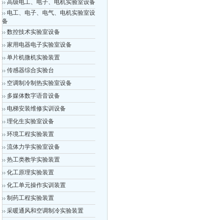
高级电工、电子、电机实验室设备
电工、电子、电气、电机实验室设
备
数控技术实验室设备
家用电器电子实验室设备
单片机微机实验装置
传感器综合实验台
空调制冷制热实验室设备
多媒体数字语音设备
电梯安装维修实训设备
理化生实验室设备
环境工程实验装置
流体力学实验室设备
热工类教学实验装置
化工原理实验装置
化工单元操作实训装置
制药工程实验装置
采暖通风和空调制冷实验装置