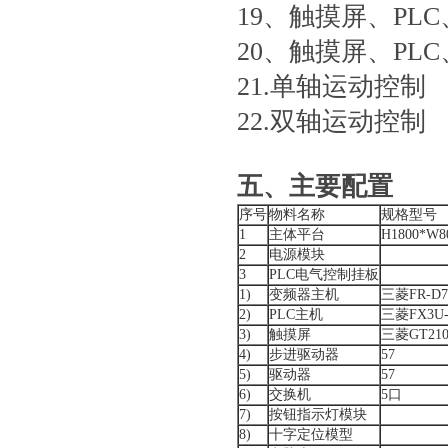
19、触摸屏、PL
20、触摸屏、PL
21.单轴运动控制
22.双轴运动控制
五、主要配置
序号
物料名称
规格型号
1
主体平台
H1800*W8
2
电源模块
3
PLC电气控制挂板
1)
变频器主机
三菱FR-D72
2)
PLC主机
三菱FX3U-
3)
触摸屏
三菱GT210
4)
步进驱动器
57
5)
驱动器
57
6)
交换机
5口
7)
按钮指示灯模块
8)
十字定位模型