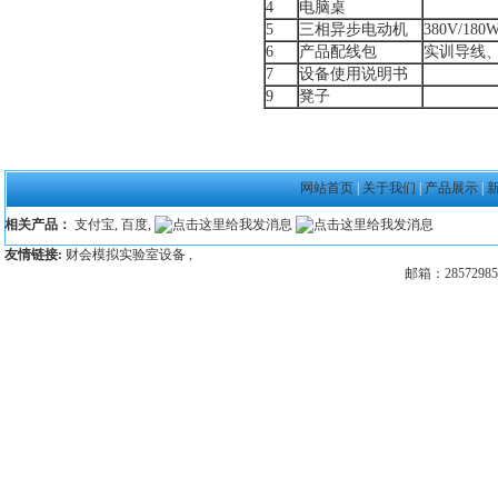
4
电脑桌
5
三相异步电动机
380V/180
6
产品配线包
实训导线
7
设备使用说明书
9
凳子
网站首页
|
关于我们
|
产品展示
|
相关产品：
支付宝
,
百度
,
友情链接:
财会模拟实验室设备
,
邮箱：28572985