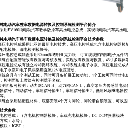
纯电动汽车整车数据电源转换及控制系统检测平台简介
采用EV160纯电动汽车教学版原车高压电控总成，实现纯电动汽车高压
纯电动汽车整车数据电源转换及控制系统检测平台技术参数
高压电控总成采用比亚迪最新电控技术，高压电控总成包含电机控制器模块
配电模块、漏电检测模块等。
高压电控总成箱盖采用30mm厚透明亚克力板，可直观观察内部电子元件
训练台配置智能故障设置与考核系统，实现故障设置与恢复，43寸多媒体端W
高压电控总成有独立冷却循环系统，冷却系统由电子水泵、高压电控总成
电子水泵和电子风扇采用直流12V电源驱动。
训练台具有4个测试工位，同时可具备扩展工位功能，4个工位可同时对电
，检测面板上喷绘有检测端子名称。
检测面板可检测：动力网CAN-H、动力网CAN-L，真空泵压力传感器
器信号，制动信号，车速信号输出1，车速信号输出2，低速风扇继电器
等。
训练台采用铝塑性材料，底部安装4个万向脚轮，脚轮带自锁装置，可以
技术参数
电控总成：（含电机控制器模块，车载充电机模块，DC-DC转换器模
方式：水冷；
模块：IGBT；