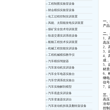
工程制图实验室设备
财会模拟实验室设备
化工过程控制实训装置
一、
风能、太阳能发电实训装置
产品
煤矿安全技术培训装置
二、
轨道交通实训系统设备
1、
船舶工程技术实训装置
高压
2、
机械工程技能实训设备
3、
工程机械模拟教学仪
4、
成，
汽车模拟驾驶器
5、
汽车发动机实训设备
材质
6、
汽车全车电器实验台
继电
汽车空调系统实验台
信号
汽车实物解剖模型
7、
汽车底盘实训设备
三、
高压
汽车变速器实训台
冷却
汽车发动机拆装及翻转架设备
控制