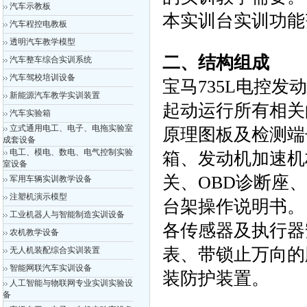
汽车示教板
本实训台实训功能
汽车程控电教板
透明汽车教学模型
二、结构组成
汽车整车综合实训系统
汽车驾校培训设备
宝马735L电控
新能源汽车教学实训装置
起动运行所有相关
汽车实验箱
立式通用电工、电子、电拖实验室
原理图板及检测端
成套设备
电工、模电、数电、电气控制实验
箱、发动机加速机
室设备
关、OBD诊断座
军用车辆实训教学设备
注塑机演示模型
台架操作说明书。
工业机器人与智能制造实训设备
各传感器及执行器
农机教学设备
表、带锁止万向的
无人机装配综合实训装置
智能网联汽车实训设备
装防护装置。
人工智能与物联网专业实训实验设
备