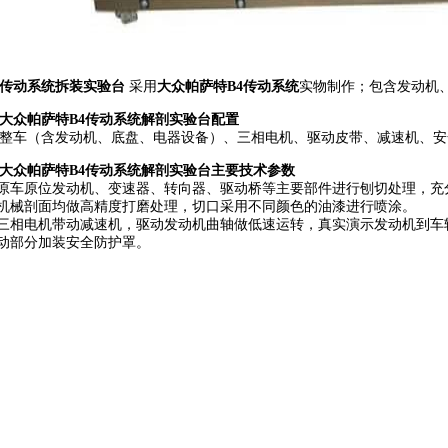
传动系统拆装实验台
采用
大众帕萨特B4传动系统
实物制作；包含发动机
大众帕萨特B4传动系统解剖实验台
配置
整车（含发动机、底盘、电器设备）、三相电机、驱动皮带、减速机、安
大众帕萨特B4传动系统解剖实验台
主要技术参数
对原车原位发动机、变速器、转向器、驱动桥等主要部件进行刨切处理，
对机械剖面均做高精度打磨处理，切口采用不同颜色的油漆进行喷涂。
有三相电机带动减速机，驱动发动机曲轴做低速运转，真实演示发动机到
驱动部分加装安全防护罩。