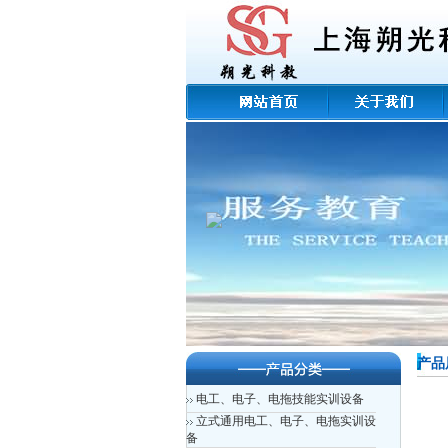
产品
电工、电子、电拖技能实训设备
立式通用电工、电子、电拖实训设
备