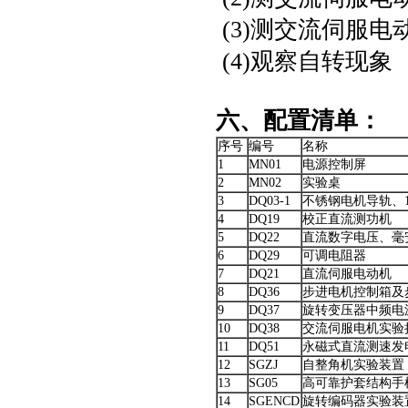
(3)测交流伺服
(4)观察自转现象
六、配置清单：
序号
编号
名称
1
MN01
电源控制屏
2
MN02
实验桌
3
DQ03-1
不锈钢电机导轨、
4
DQ19
校正直流测功机
5
DQ22
直流数字电压、毫
6
DQ29
可调电阻器
7
DQ21
直流伺服电动机
8
DQ36
步进电机控制箱及
9
DQ37
旋转变压器中频电
10
DQ38
交流伺服电机实验
11
DQ51
永磁式直流测速发
12
SGZJ
自整角机实验装置
13
SG05
高可靠护套结构手
14
SGENCD
旋转编码器实验装